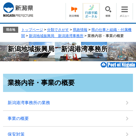
ペ
メ
ー
ニ
ジ
ュ
の
ー
先
を
トップページ
>
分類でさがす
>
県政情報
>
県の仕事と組織・付属機
現在地
頭
飛
関
>
新潟地域振興局 新潟港湾事務所
>
業務内容・事業の概要
で
ば
新潟地域振興局 新潟港湾事務所
す。
し
て
本
文
へ
本
業務内容・事業の概要
文
新潟港湾事務所の業務
事業の概要
保安対策