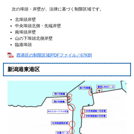
次の埠頭・岸壁が、法律に基づく制限区域です。
北埠頭岸壁
中央埠頭北側・先端岸壁
南埠頭岸壁
山の下埠頭北側岸壁
臨港埠頭
西港区の制限区域[PDFファイル／67KB]
新潟港東港区