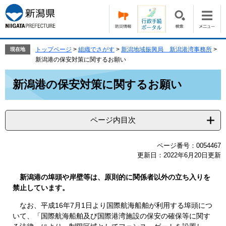
ペ
メ
ー
ニ
ジ
ュ
の
ー
先
を
トップページ
>
組織でさがす
>
新潟地域振興局 新潟港湾事務所
>
現在地
頭
飛
新潟港の保安対策に関するお願い
で
ば
本
す。
し
新潟港の保安対策に関するお願い
文
て
本
文
ページ内目次
へ
ページ番号：0054467
更新日：2022年6月20日更新
新潟港の埠頭や岸壁等は、原則的に関係者以外の立ち入りを
禁止しています。
なお、平成16年7月1日より国際航海船舶が利用する埠頭につ
いて、「国際航海船舶及び国際港湾施設の保安の確保等に関す