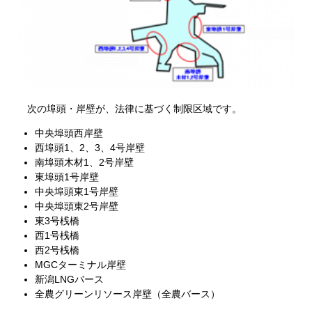
次の埠頭・岸壁が、法律に基づく制限区域です。
中央埠頭西岸壁
西埠頭1、2、3、4号岸壁
南埠頭木材1、2号岸壁
東埠頭1号岸壁
中央埠頭東1号岸壁
中央埠頭東2号岸壁
東3号桟橋
西1号桟橋
西2号桟橋
MGCターミナル岸壁
新潟LNGバース
全農グリーンリソース岸壁（全農バース）