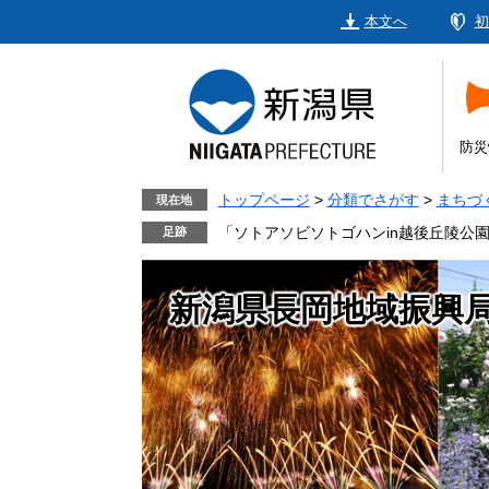
ペ
メ
本文へ
初
ー
ニ
ジ
ュ
の
ー
先
を
頭
飛
防災
で
ば
す。
し
トップページ
>
分類でさがす
>
まちづ
現在地
て
「ソトアソビソトゴハンin越後丘陵公
本
文
新潟県長岡地域振興
へ