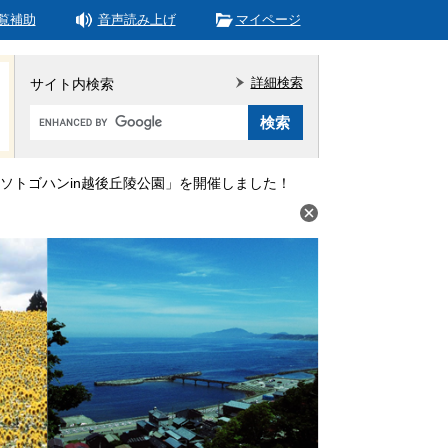
覧補助
音声読み上げ
マイページ
詳細検索
サイト内検索
Google
カ
ス
タ
ソトゴハンin越後丘陵公園」を開催しました！
ム
検
索