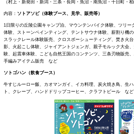
（村上・新発田・新潟・三条・長岡・魚沼・南魚沼・十日町・柏
内容：​
ソトアソビ（体験ブース、見学、販売等）
1日限りの丘陵公園キャンプ泊、マウンテンバイク体験、ツリー
体験、ストーンペインティング、テントサウナ体験、薪割り機の
スラックレール体験販売、クロスボーシューティング、焚き火台
影、火起こし体験、ジャイアントジェンガ、親子モルック大会、
験、起震車体験、こども自然王国のコンテンツ、三条刃物販売、
手編みアイテム販売 など
ソトゴハン（飲食ブース）
牛すじルーロー飯、カオマンガイ、イカ料理、炭火焼き鳥、生ハ
ト、クレープ、ハンドドリップコーヒー、クラフトビール など