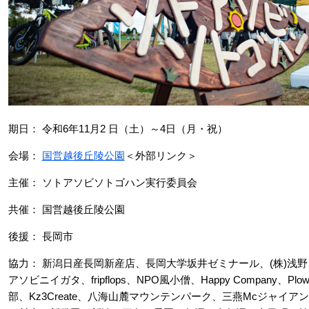
期日： 令和6年11月2 日（土）～4日（月・祝）
会場：
国営越後丘陵公園
＜外部リンク＞
主催： ソトアソビソトゴハン実行委員会
共催： 国営越後丘陵公園
後援： 長岡市
協力： 新潟日産長岡新産店、長岡大学坂井ゼミナール、(株)浅野
アソビニイガタ、fripflops、NPO風小僧、Happy Company、P
部、Kz3Create、八海山麓マウンテンパーク、三燕Mcジャ