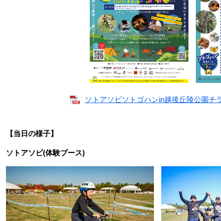
ソトアソビソトゴハンin越後丘陵公園チラシ 
【当日の様子】
ソトアソビ(体験ブース)