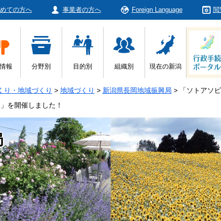
めての方へ
事業者の方へ
Foreign Language
閲
情報
分野別
目的別
組織別
現在の新潟
くり・地域づくり
>
地域づくり
>
新潟県長岡地域振興局
>
「ソトアソビ
園」を開催しました！
局