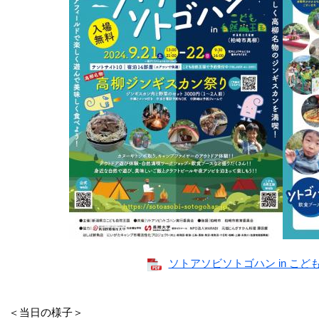
ソトアソビソトゴハン in こども自
＜当日の様子＞