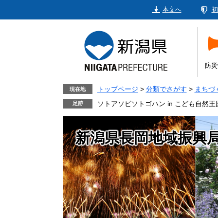
ペ
メ
本文へ
初
ー
ニ
ジ
ュ
の
ー
先
を
頭
飛
防災
で
ば
す。
し
トップページ
>
分類でさがす
>
まちづ
現在地
て
ソトアソビソトゴハン in こども自然王
本
文
新潟県長岡地域振興
へ