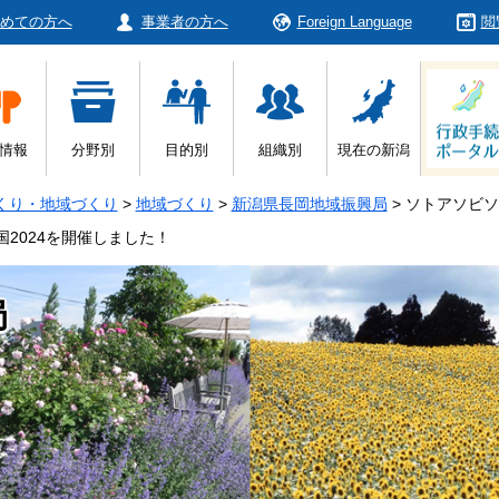
めての方へ
事業者の方へ
Foreign Language
閲
情報
分野別
目的別
組織別
現在の新潟
くり・地域づくり
>
地域づくり
>
新潟県長岡地域振興局
>
ソトアソビソ
国2024を開催しました！
局