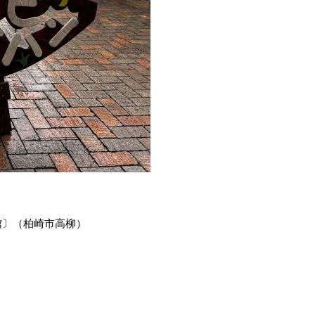
館〕（柏崎市高柳）