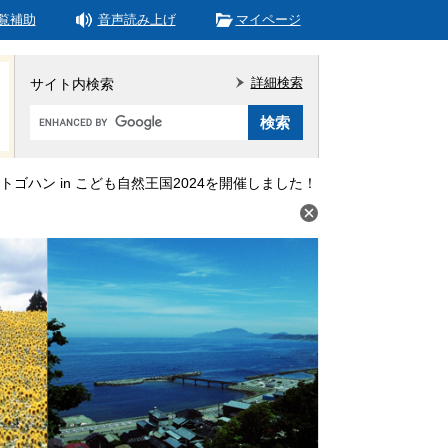
覧補助
音声読み上げ
マイページ
詳細検索
サイト内検索
Google
カ
ス
タ
トゴハン in こども自然王国2024を開催しました！
ム
検
索