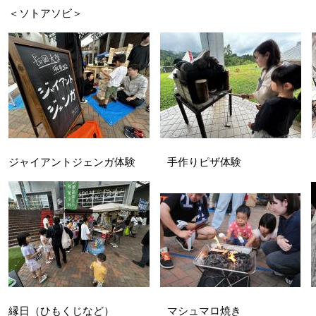
＜ソトアソビ＞
ジャイアントジェンガ体験 手作りピザ体験 テ
縁日（ひもくじなど） マシュマロ焼き スト