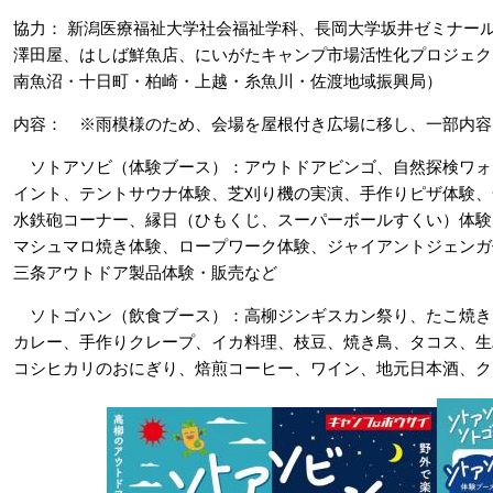
協力： 新潟医療福祉大学社会福祉学科、長岡大学坂井ゼミナール、
澤田屋、はしば鮮魚店、にいがたキャンプ市場活性化プロジェク
南魚沼・十日町・柏崎・上越・糸魚川・佐渡地域振興局）
内容： ※雨模様のため、会場を屋根付き広場に移し、一部内容
ソトアソビ（体験ブース）：アウトドアビンゴ、自然探検ワォ
イント、テントサウナ体験、芝刈り機の実演、手作りピザ体験、
水鉄砲コーナー、縁日（ひもくじ、スーパーボールすくい）体験
マシュマロ焼き体験、ロープワーク体験、ジャイアントジェンガ
三条アウトドア製品体験・販売など
ソトゴハン（飲食ブース）：高柳ジンギスカン祭り、たこ焼き
カレー、手作りクレープ、イカ料理、枝豆、焼き鳥、タコス、生
コシヒカリのおにぎり、焙煎コーヒー、ワイン、地元日本酒、ク