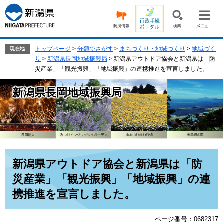
ペ
メ
ー
ニ
ジ
ュ
の
ー
先
を
トップページ
>
分類でさがす
>
まちづくり・地域づくり
>
地域づく
現在地
頭
飛
り
>
新潟県長岡地域振興局
>
新潟県アウトドア協会と新潟県は「防
で
ば
災産業」「観光振興」「地域振興」の連携推進を宣言しました。
す。
し
て
新潟県長岡地域振興局
本
文
へ
本
新潟県アウトドア協会と新潟県は「防
文
災産業」「観光振興」「地域振興」の連
携推進を宣言しました。
ページ番号：0682317