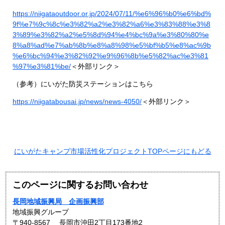
https://niigataoutdoor.or.jp/2024/07/11/%e6%96%b0%e6%bd%
9f%e7%9c%8c%e3%82%a2%e3%82%a6%e3%83%88%e3%8
3%89%e3%82%a2%e5%8d%94%e4%bc%9a%e3%80%80%e
8%a8%ad%e7%ab%8b%e8%a8%98%e5%bf%b5%e8%ac%9b
%e6%bc%94%e3%82%92%e9%96%8b%e5%82%ac%e3%81
%97%e3%81%be/
＜外部リンク＞
（参考）にいがた防災ステーションはこちら
https://niigatabousai.jp/news/news-4050/
＜外部リンク＞
にいがたキャンプ市場活性化プロジェクトTOPページにもどる
このページに関するお問い合わせ
長岡地域振興局 企画振興部
地域振興グループ
〒940-8567
長岡市沖田2丁目173番地2