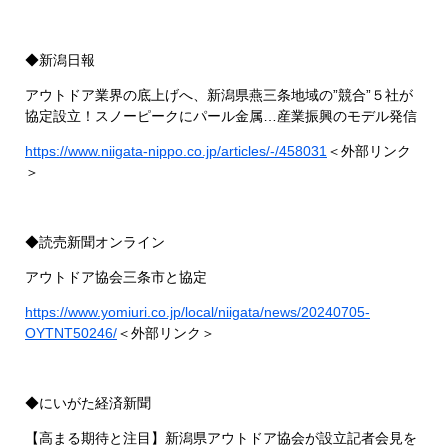
◆新潟日報
アウトドア業界の底上げへ、新潟県燕三条地域の”競合”５社が
協定設立！スノーピークにパール金属…産業振興のモデル発信
https://www.niigata-nippo.co.jp/articles/-/458031
＜外部リンク
＞
◆読売新聞オンライン
アウトドア協会三条市と協定
https://www.yomiuri.co.jp/local/niigata/news/20240705-
OYTNT50246/
＜外部リンク＞
◆にいがた経済新聞
【高まる期待と注目】新潟県アウトドア協会が設立記者会見を