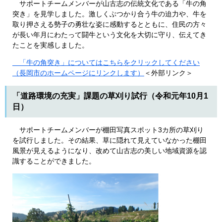
サポートチームメンバーが山古志の伝統文化である「牛の角
突き」を見学しました。激しくぶつかり合う牛の迫力や、牛を
取り押さえる勢子の勇壮な姿に感動するとともに、住民の方々
が長い年月にわたって闘牛という文化を大切に守り、伝えてき
たことを実感しました。
「牛の角突き」についてはこちらをクリックしてください
（長岡市のホームページにリンクします）
＜外部リンク＞
「道路環境の充実」課題の草刈り試行（令和元年10月1
日）
サポートチームメンバーが棚田写真スポット3カ所の草刈り
を試行しました。その結果、草に隠れて見えていなかった棚田
風景が見えるようになり、改めて山古志の美しい地域資源を認
識することができました。