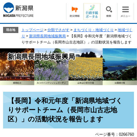
ペ
メ
ー
ニ
ジ
ュ
の
ー
先
を
トップページ
>
分類でさがす
>
まちづくり・地域づくり
>
地域づく
現在地
頭
飛
り
>
新潟県長岡地域振興局
>
【長岡】令和元年度「新潟県地域づく
で
ば
りサポートチーム（長岡市山古志地区）」の活動状況を報告します
す。
し
て
新潟県長岡地域振興局
本
文
へ
本
【長岡】令和元年度「新潟県地域づく
文
りサポートチーム（長岡市山古志地
区）」の活動状況を報告します
ページ番号：0266760