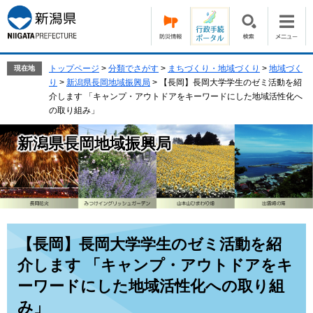
ペ
メ
ー
ニ
ジ
ュ
の
ー
先
を
トップページ
>
分類でさがす
>
まちづくり・地域づくり
>
地域づく
現在地
頭
飛
り
>
新潟県長岡地域振興局
>
【長岡】長岡大学学生のゼミ活動を紹
で
ば
介します 「キャンプ・アウトドアをキーワードにした地域活性化へ
す。
し
の取り組み」
て
本
新潟県長岡地域振興局
文
へ
本
【長岡】長岡大学学生のゼミ活動を紹
文
介します 「キャンプ・アウトドアをキ
ーワードにした地域活性化への取り組
み」