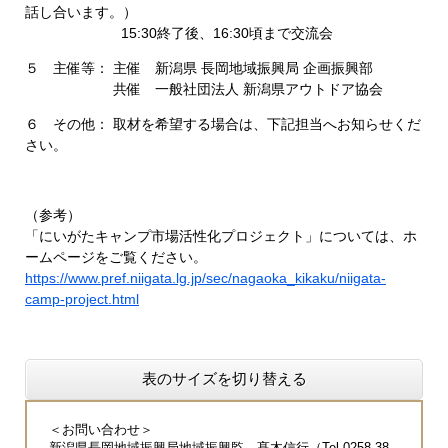
話し合います。）
15:30終了後、16:30頃まで交流会
５ 主催等： 主催 新潟県 長岡地域振興局 企画振興部
共催 一般社団法人 新潟県アウトドア協会
６ その他： 取材を希望する場合は、下記担当へお知らせくだ
さい。
（参考）
「にいがたキャンプ市場活性化プロジェクト」については、ホ
ームページをご覧ください。
https://www.pref.niigata.lg.jp/sec/nagaoka_kikaku/niigata-
camp-project.html
表のサイズを切り替える
＜お問い合わせ＞
新潟県長岡地域振興局地域振興監 髙木信行（Tel 0258-38-