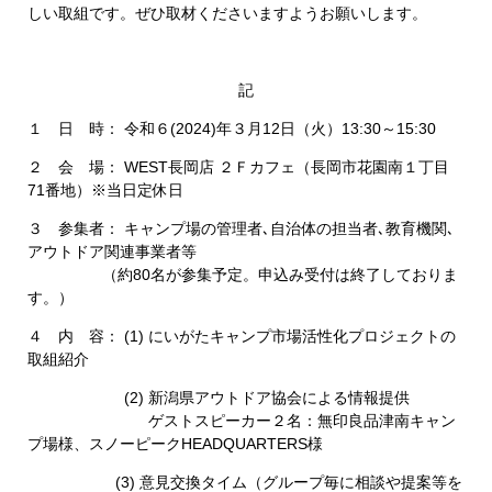
しい取組です。ぜひ取材くださいますようお願いします。
記
１ 日 時： 令和６(2024)年３月12日（火）13:30～15:30
２ 会 場： WEST長岡店 ２Ｆカフェ（長岡市花園南１丁目
71番地）※当日定休日
３ 参集者： キャンプ場の管理者､自治体の担当者､教育機関､
アウトドア関連事業者等
（約80名が参集予定。申込み受付は終了しておりま
す。）
４ 内 容： (1) にいがたキャンプ市場活性化プロジェクトの
取組紹介
(2) 新潟県アウトドア協会による情報提供
ゲストスピーカー２名：無印良品津南キャン
プ場様、スノーピークHEADQUARTERS様
(3) 意見交換タイム（グループ毎に相談や提案等を