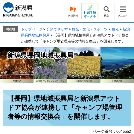
ペ
メ
ー
ニ
ジ
ュ
の
ー
先
を
トップページ
>
分類でさがす
>
観光・文化・スポーツ
>
観光
>
新潟
現在地
頭
飛
県長岡地域振興局
>
【長岡】県地域振興局と新潟県アウトドア協会
で
ば
が連携して「キャンプ場管理者等の情報交換会」を開催します。
す。
し
て
新潟県長岡地域振興局
本
文
へ
本
【長岡】県地域振興局と新潟県アウト
文
ドア協会が連携して「キャンプ場管理
者等の情報交換会」を開催します。
ページ番号：0646552