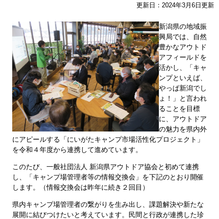
更新日：2024年3月6日更新
新潟県の地域振
興局では、自然
豊かなアウトド
アフィールドを
活かし、「キャ
ンプといえば、
やっぱ新潟でし
ょ！」と言われ
ることを目標
に、アウトドア
の魅力を県内外
にアピールする「にいがたキャンプ市場活性化プロジェクト」
を令和４年度から連携して進めています。
このたび、一般社団法人 新潟県アウトドア協会と初めて連携
し、「キャンプ場管理者等の情報交換会」を下記のとおり開催
します。（情報交換会は昨年に続き２回目）
県内キャンプ場管理者の繋がりを生み出し、課題解決や新たな
展開に結びつけたいと考えています。民間と行政が連携した珍