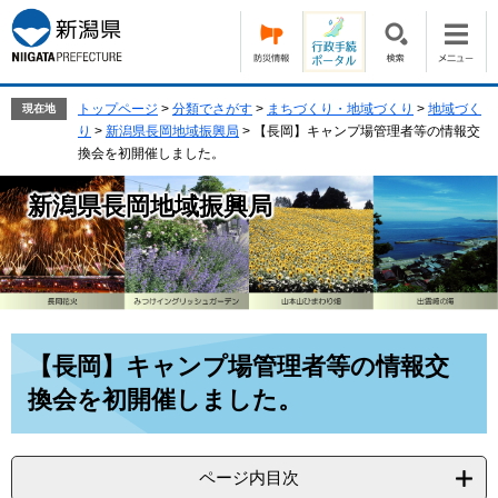
ペ
メ
ー
ニ
ジ
ュ
の
ー
先
を
トップページ
>
分類でさがす
>
まちづくり・地域づくり
>
地域づく
現在地
頭
飛
り
>
新潟県長岡地域振興局
>
【長岡】キャンプ場管理者等の情報交
で
ば
換会を初開催しました。
す。
し
て
新潟県長岡地域振興局
本
文
へ
本
【長岡】キャンプ場管理者等の情報交
文
換会を初開催しました。
ページ内目次