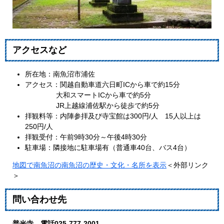
アクセスなど
所在地：南魚沼市浦佐
アクセス：関越自動車道六日町ICから車で約15分
大和スマートICから車で約5分
JR上越線浦佐駅から徒歩で約5分
拝観料等：内陣参拝及び寺宝館は300円/人 15人以上は
250円/人
拝観受付：午前9時30分～午後4時30分
駐車場：隣接地に駐車場有（普通車40台、バス4台）
地図で南魚沼の南魚沼の歴史・文化・名所を表示
＜外部リンク
＞
問い合わせ先
普光寺 電話025-777-2001