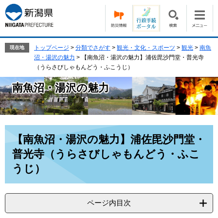
ペ
メ
ー
ニ
ジ
ュ
の
ー
先
を
トップページ
>
分類でさがす
>
観光・文化・スポーツ
>
観光
>
南魚
現在地
頭
飛
沼・湯沢の魅力
>
【南魚沼・湯沢の魅力】浦佐毘沙門堂・普光寺
で
ば
（うらさびしゃもんどう・ふこうじ）
す。
し
南魚沼・湯沢の魅力
て
本
文
へ
本
【南魚沼・湯沢の魅力】浦佐毘沙門堂・
文
普光寺（うらさびしゃもんどう・ふこ
うじ）
ページ内目次