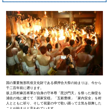
国の重要無形民俗文化財である裸押合大祭の始まりは、今から
千二百年前に遡ります。
坂上田村麻呂将軍が自身の守本尊「毘沙門天」を祭った御堂を
浦佐の地に建てて「国家安穏」「五穀豊穣」「家内安全」を村
人とともに祈り、そして祝宴の中で歌い踊って士気を鼓舞した
ことが始まりと言われています。