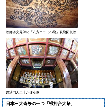
絵師谷文晁師の「八方ニラミの龍」双龍図板絵
毘沙門天二十八使者像
日本三大奇祭の一つ「裸押合大祭」