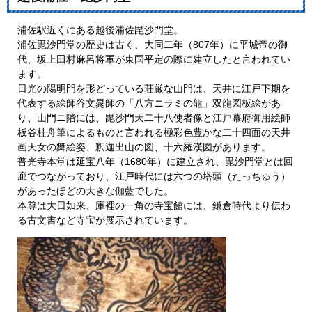
浦佐駅近くにある越後浦佐毘沙門堂。
浦佐毘沙門堂の歴史は古く、大同二年（807年）に平城帝の御
代、坂上田村麻呂将軍が東国平定の際に建立したと言われてい
ます。
日光の陽明門を形どっている荘厳な山門は、天井に江戸下期を
代表する絵師谷文晁師の「八方ニラミの龍」双龍図板絵があ
り、山門ニ階には、毘沙門天二十八使者像と江戸幕府御用絵師
板谷桂舟筆によるものと言われる極彩色豊かな二十四面の天井
画天女の舞絵姿、釈迦出山の図、十六羅漢図があります。
普光寺本堂は延宝八年（1680年）に建立され、毘沙門堂とは回
廊でつながっており、江戸時代には六つの塔頭（たっちゅう）
があったほどの大きな伽藍でした。
本尊は大日如来、庫裡の一角の寺宝館には、鎌倉時代より伝わ
る古文書など寺宝が展示されています。