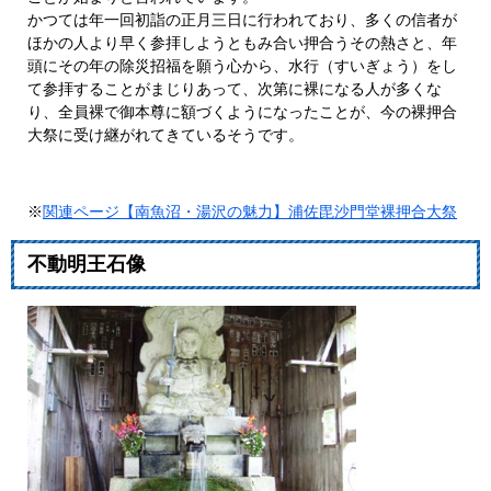
かつては年一回初詣の正月三日に行われており、多くの信者が
ほかの人より早く参拝しようともみ合い押合うその熱さと、年
頭にその年の除災招福を願う心から、水行（すいぎょう）をし
て参拝することがまじりあって、次第に裸になる人が多くな
り、全員裸で御本尊に額づくようになったことが、今の裸押合
大祭に受け継がれてきているそうです。
※
関連ページ【南魚沼・湯沢の魅力】浦佐毘沙門堂裸押合大祭
不動明王石像