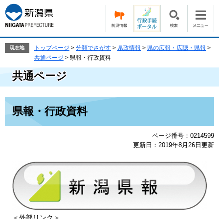
ペ
メ
ー
ニ
ジ
ュ
の
ー
先
を
トップページ
>
分類でさがす
>
県政情報
>
県の広報・広聴・県報
>
現在地
頭
飛
共通ページ
>
県報・行政資料
で
ば
共通ページ
す。
し
て
本
本
文
県報・行政資料
文
へ
ページ番号：0214599
更新日：2019年8月26日更新
＜外部リンク＞