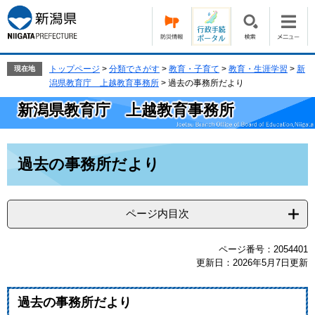
ペ
メ
ー
ニ
ジ
ュ
の
ー
先
を
トップページ
>
分類でさがす
>
教育・子育て
>
教育・生涯学習
>
新
現在地
頭
飛
潟県教育庁 上越教育事務所
>
過去の事務所だより
で
ば
新潟県教育庁 上越教育事務所
す。
し
て
本
本
文
過去の事務所だより
文
へ
ページ内目次
ページ番号：2054401
更新日：2026年5月7日更新
過去の事務所だより