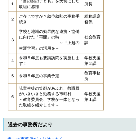
「目の前の子ども」を大切にした
１
所長
取組に感謝
ご存じですか？叙位叙勲の事務手
総務課庶
２
続き
務係
学校と地域の効果的な連携・協働
に向けた「再開」の時
社会教育
３
～『上越の
課
生涯学習』の活用を～
令和５年度も要請訪問を実施しま
学校支援
４
す！
第２課
教育事務
５
令和５年度の事業予定
所
児童生徒の笑顔があふれ、教職員
がいきいきと勤務する市町村
学校支援
６
～教育委員会、学校が一体となっ
第１課
た取組を紹介します～
過去の事務所だより