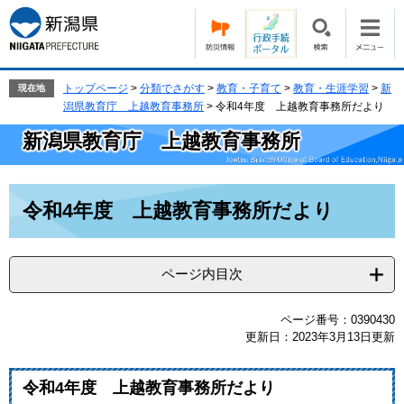
ペ
メ
ー
ニ
ジ
ュ
の
ー
先
を
トップページ
>
分類でさがす
>
教育・子育て
>
教育・生涯学習
>
新
現在地
頭
飛
潟県教育庁 上越教育事務所
>
令和4年度 上越教育事務所だより
で
ば
新潟県教育庁 上越教育事務所
す。
し
て
本
本
文
令和4年度 上越教育事務所だより
文
へ
ページ内目次
ページ番号：0390430
更新日：2023年3月13日更新
令和4年度 上越教育事務所だより