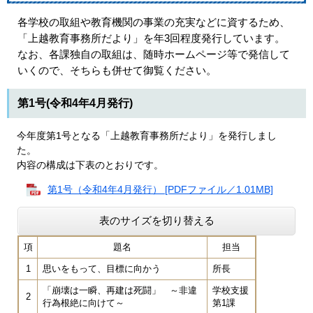
各学校の取組や教育機関の事業の充実などに資するため、
「上越教育事務所だより」を年3回程度発行しています。
なお、各課独自の取組は、随時ホームページ等で発信して
いくので、そちらも併せて御覧ください。
第1号(令和4年4月発行)
今年度第1号となる「上越教育事務所だより」を発行しまし
た。
内容の構成は下表のとおりです。
第1号（令和4年4月発行） [PDFファイル／1.01MB]
表のサイズを切り替える
項
題名
担当
1
思いをもって、目標に向かう
所長
「崩壊は一瞬、再建は死闘」 ～非違
学校支援
2
行為根絶に向けて～
第1課