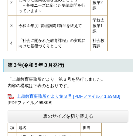
2
援第2
～各種ニーズに応じた要請訪問を行
課
っています～
学校支
3
令和４年度｢管理訪問｣前半を終えて
援第1
課
「社会に開かれた教育課程」の実現に
社会教
4
向けた基盤づくりとして
育課
第３号(令和５年３月発行)
「上越教育事務所だより」第３号を発行しました。
内容の構成は下表のとおりです。
上越教育事務所だより第３号 [PDFファイル／1.69MB]
[PDFファイル／998KB]
表のサイズを切り替える
項
題名
担当