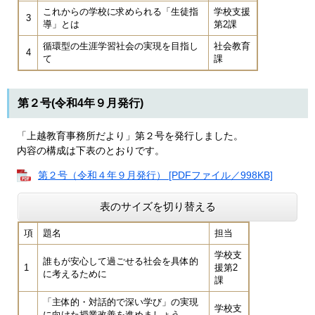
これからの学校に求められる「生徒指
学校支援
3
導」とは
第2課
循環型の生涯学習社会の実現を目指し
社会教育
4
て
課
第２号(令和4年９月発行)
「上越教育事務所だより」第２号を発行しました。
内容の構成は下表のとおりです。
第２号（令和４年９月発行） [PDFファイル／998KB]
表のサイズを切り替える
項
題名
担当
学校支
誰もが安心して過ごせる社会を具体的
1
援第2
に考えるために
課
「主体的・対話的で深い学び」の実現
学校支
に向けた授業改善を進めましょう