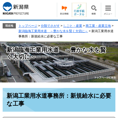
ペ
メ
ー
ニ
ジ
ュ
の
ー
先
を
トップページ
>
分類でさがす
>
しごと・産業
>
商工業・産業立地
>
現在地
頭
飛
新潟臨海工業用水道 ～豊かな水を賢く大切に～
>
新潟工業用水道
で
ば
事務所：新規給水に必要な工事
す。
し
て
新潟臨海工業用水道 ～豊かな水を賢
本
く大切に～
文
へ
本
新潟工業用水道事務所：新規給水に必要
文
な工事