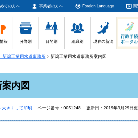
めての方へ
事業者の方へ
Foreign Language
閲
情報
分野別
目的別
組織別
現在の新潟
 新潟工業用水道事務所
>
新潟工業用水道事務所案内図
所案内図
を大きくして印刷
ページ番号：0051248
更新日：2019年3月29日