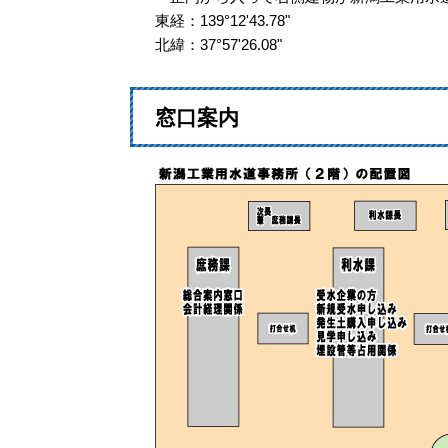
東経：139°12'43.78"
北緯：37°57'26.08"
窓口案内