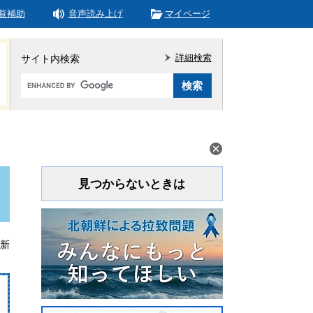
覧補助
音声読み上げ
マイページ
詳細検索
サイト内検索
Google
カ
ス
タ
ム
検
索
見つからないときは
更新