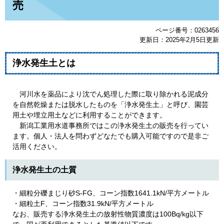
売
ページ番号：0263456
更新日：2025年2月5日更新
浄水発生土とは
河川水を薬品により沈でん処理した際に取り除かれる泥成分
を自然乾燥または脱水したものを「浄水発生土」と呼び、園芸
用土や埋立用土などに利用することができます。
新潟工業用水道事務所ではこの浄水発生土の販売を行ってい
ます。個人・法人を問わずどなたでも購入可能ですので是非ご
活用ください。
浄水発生土の土質
・細粒分礫まじり砂S-FG、コーン指数1641.1kN/平方メートル
・細粒土F、コーン指数31.9kN/平方メートル
なお、販売する浄水発生土の放射性物質濃度は100Bq/kg以下