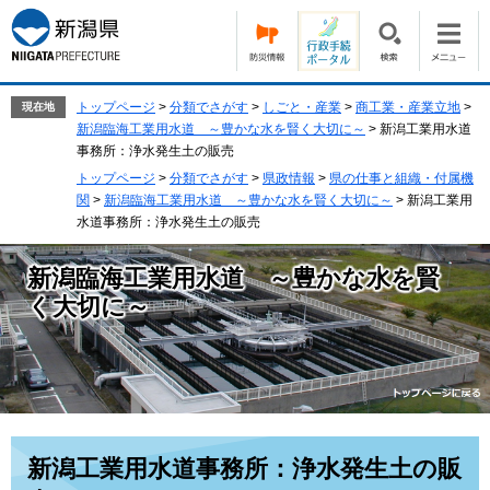
ペ
メ
ー
ニ
ジ
ュ
の
ー
先
を
トップページ
>
分類でさがす
>
しごと・産業
>
商工業・産業立地
>
現在地
頭
飛
新潟臨海工業用水道 ～豊かな水を賢く大切に～
>
新潟工業用水道
で
ば
事務所：浄水発生土の販売
す。
し
トップページ
>
分類でさがす
>
県政情報
>
県の仕事と組織・付属機
て
関
>
新潟臨海工業用水道 ～豊かな水を賢く大切に～
>
新潟工業用
本
水道事務所：浄水発生土の販売
文
へ
新潟臨海工業用水道 ～豊かな水を賢
く大切に～
本
新潟工業用水道事務所：浄水発生土の販
文