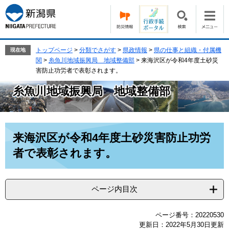
ペ
メ
ー
ニ
ジ
ュ
の
ー
先
を
トップページ
>
分類でさがす
>
県政情報
>
県の仕事と組織・付属機
現在地
頭
飛
関
>
糸魚川地域振興局 地域整備部
>
来海沢区が令和4年度土砂災
で
ば
害防止功労者で表彰されます。
す。
し
糸魚川地域振興局 地域整備部
て
本
文
へ
本
来海沢区が令和4年度土砂災害防止功労
文
者で表彰されます。
ページ内目次
ページ番号：20220530
更新日：2022年5月30日更新