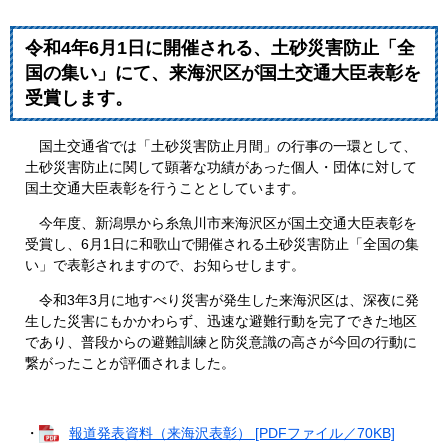
令和4年6月1日に開催される、土砂災害防止「全
国の集い」にて、来海沢区が国土交通大臣表彰を
受賞します。
国土交通省では「土砂災害防止月間」の行事の一環として、
土砂災害防止に関して顕著な功績があった個人・団体に対して
国土交通大臣表彰を行うこととしています。
今年度、新潟県から糸魚川市来海沢区が国土交通大臣表彰を
受賞し、6月1日に和歌山で開催される土砂災害防止「全国の集
い」で表彰されますので、お知らせします。
令和3年3月に地すべり災害が発生した来海沢区は、深夜に発
生した災害にもかかわらず、迅速な避難行動を完了できた地区
であり、普段からの避難訓練と防災意識の高さが今回の行動に
繋がったことが評価されました。
・
報道発表資料（来海沢表彰） [PDFファイル／70KB]