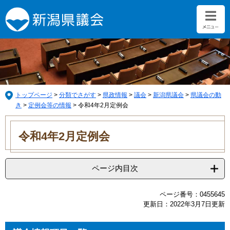
ペ
メ
ー
ニ
ジ
ュ
の
ー
先
を
頭
飛
で
ば
す。
し
て
トップページ
>
分類でさがす
>
県政情報
>
議会
>
新潟県議会
>
県議会の動
本
き
>
定例会等の情報
>
令和4年2月定例会
文
本
へ
文
令和4年2月定例会
ページ内目次
ページ番号：0455645
更新日：2022年3月7日更新