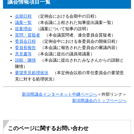
議会情報項目一覧
会期日程
（定例会における会期中の日程）
議案一覧
（本会議に上程された知事提出議案一覧）
提案理由
（議案について知事の説明）
質問・質疑者
（本会議質問者、連合委員会質疑者）
委員会日程
（定例会中における各委員会の開催日程）
委員長報告
（本会議に報告された委員会の審議内容）
意見書等
（本会議に提出の議員発議案）
請願・陳情
（本会議に提出されたみなさんからの請願と
陳情）
要望意見処理状況
（本定例会以前の常任委員会の要望意
見に対する処理状況）
新潟県議会インターネット中継ページへ
＜外部リンク＞
新潟県議会のトップページへ
このページに関するお問い合わせ