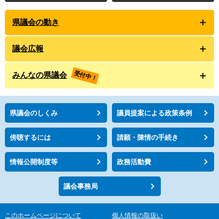
県議会の動き
議会広報
受付中！
みんなの県議会
県議会のしくみ
議員提案による政策条例
傍聴するには
請願・陳情の手続き
情報公開制度等
政務活動費
議会事務局
このホームページについて
個人情報の取扱い