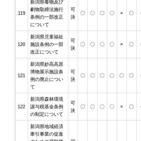
新潟県毒物及び
劇物取締法施行
可
119
〇
〇
〇
〇
×
〇
条例の一部改正
決
について
新潟県児童福祉
可
120
施設条例の一部
〇
〇
〇
〇
×
〇
決
改正について
新潟県妙高高原
博物展示施設条
可
121
〇
〇
〇
〇
〇
〇
例の廃止につい
決
て
新潟県森林環境
可
122
譲与税基金条例
〇
〇
〇
〇
×
〇
決
の制定について
新潟県地域経済
牽引事業の促進