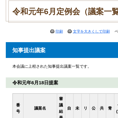
本
文
令和元年6月定例会（議案一
印刷
文字を大きくして印刷
ペ
知事提出議案
本会議に上程された知事提出議案一覧です。
令和元年6月18日提案
審
番
議
議案名
自
未
リ
公
共
青
号
結
果