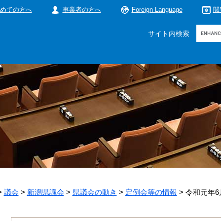
めての方へ
事業者の方へ
Foreign Language
閲
Google
サイト内検索
カ
ス
タ
ム
検
索
>
議会
>
新潟県議会
>
県議会の動き
>
定例会等の情報
>
令和元年