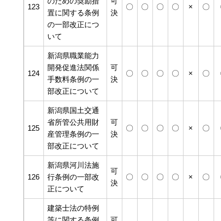
のための奨励措
可
123
〇
〇
〇
〇
×
〇
置に関する条例
決
の一部改正につ
いて
新潟県職業能力
開発促進法関係
可
124
〇
〇
〇
〇
×
〇
手数料条例の一
決
部改正について
新潟県国土交通
省所管公共用財
可
125
〇
〇
〇
〇
×
〇
産管理条例の一
決
部改正について
新潟県河川法施
可
126
行条例の一部改
〇
〇
〇
〇
×
〇
決
正について
建築士法の特例
等に関する条例
可