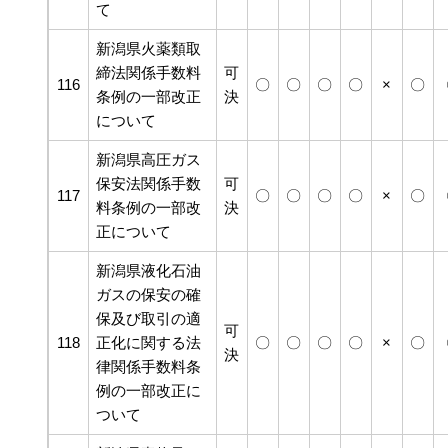
て
新潟県火薬類取
締法関係手数料
可
116
〇
〇
〇
〇
×
〇
条例の一部改正
決
について
新潟県高圧ガス
保安法関係手数
可
117
〇
〇
〇
〇
×
〇
料条例の一部改
決
正について
新潟県液化石油
ガスの保安の確
保及び取引の適
可
118
正化に関する法
〇
〇
〇
〇
×
〇
決
律関係手数料条
例の一部改正に
ついて