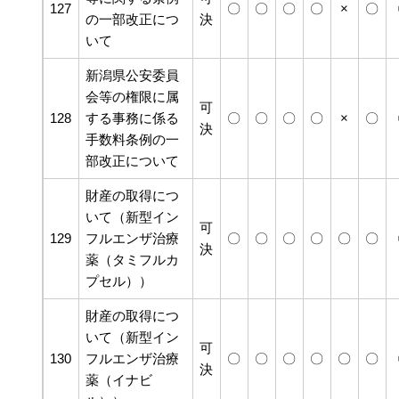
127
〇
〇
〇
〇
×
〇
の一部改正につ
決
いて
新潟県公安委員
会等の権限に属
可
128
する事務に係る
〇
〇
〇
〇
×
〇
決
手数料条例の一
部改正について
財産の取得につ
いて（新型イン
可
129
フルエンザ治療
〇
〇
〇
〇
〇
〇
決
薬（タミフルカ
プセル））
財産の取得につ
いて（新型イン
可
130
フルエンザ治療
〇
〇
〇
〇
〇
〇
決
薬（イナビ