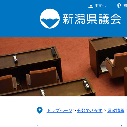
ペ
メ
本文へ
初
ー
ニ
ジ
ュ
の
ー
先
を
頭
飛
で
ば
す。
し
て
本
文
へ
トップページ
>
分類でさがす
>
県政情報