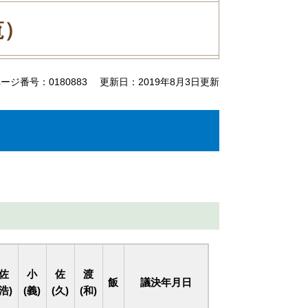
覧）
ージ番号：0180883
更新日：2019年8月3日更新
佐
小
佐
渡
飯
議決年月日
(浩)
(義)
(久)
(和)