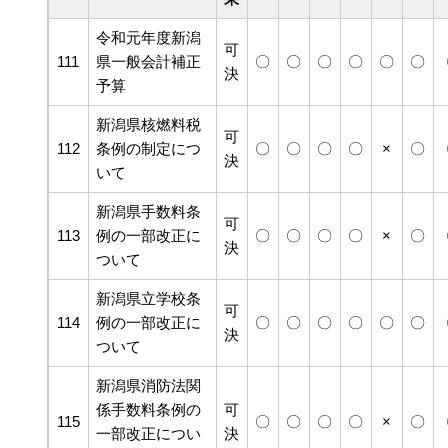
令和元年度新潟
可
111
県一般会計補正
〇
〇
〇
〇
〇
〇
決
予算
新潟県核燃料税
可
112
条例の制定につ
〇
〇
〇
〇
×
〇
決
いて
新潟県手数料条
可
113
例の一部改正に
〇
〇
〇
〇
×
〇
決
ついて
新潟県立学校条
可
114
例の一部改正に
〇
〇
〇
〇
〇
〇
決
ついて
新潟県消防法関
係手数料条例の
可
115
〇
〇
〇
〇
×
〇
一部改正につい
決