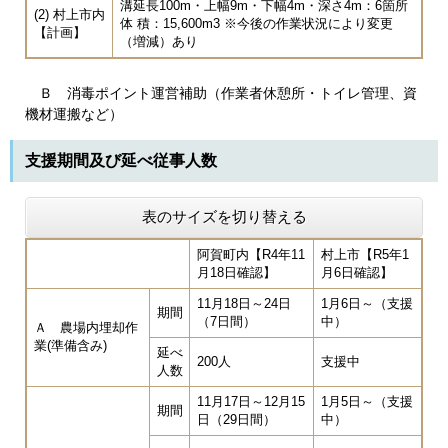
溝延長100m・上幅9m・下幅4m・深さ4m：6箇所
(2) 村上市内
体 積：15,600m3 ※今後の作業状況により変更
【計画】
（増減）あり
Ｂ 消毒ポイント運営補助（作業者休憩所・トイレ管理、資
機材運搬など）
支援期間及び延べ従事人数
表のサイズを切り替える
阿賀町内【R4年11
村上市【R5年1
月18日確認】
月6日確認】
11月18日～24日
1月6日～（支援
期間
（7日間）
中）
Ａ 農場内埋却作
業(準備含み)
延べ
200人
支援中
人数
11月17日～12月15
1月5日～（支援
期間
日（29日間）
中）