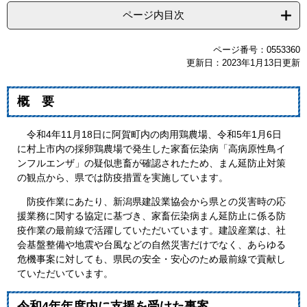
ページ内目次
ページ番号：0553360
更新日：2023年1月13日更新
概 要
令和4年11月18日に阿賀町内の肉用鶏農場、令和5年1月6日
に村上市内の採卵鶏農場で発生した家畜伝染病「高病原性鳥イ
ンフルエンザ」の疑似患畜が確認されたため、まん延防止対策
の観点から、県では防疫措置を実施しています。
防疫作業にあたり、新潟県建設業協会から県との災害時の応
援業務に関する協定に基づき、家畜伝染病まん延防止に係る防
疫作業の最前線で活躍していただいています。建設産業は、社
会基盤整備や地震や台風などの自然災害だけでなく、あらゆる
危機事案に対しても、県民の安全・安心のため最前線で貢献し
ていただいています。
令和4年年度内に支援を受けた事案