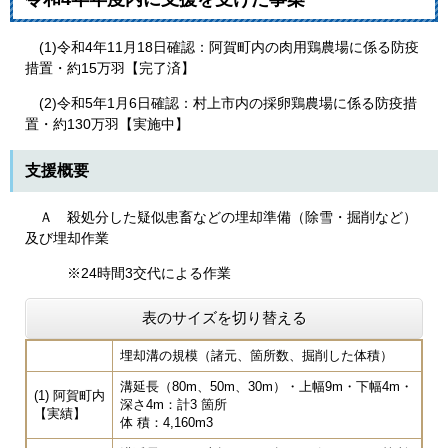
(1)令和4年11月18日確認：阿賀町内の肉用鶏農場に係る防疫
措置・約15万羽【完了済】
(2)令和5年1月6日確認：村上市内の採卵鶏農場に係る防疫措
置・約130万羽【実施中】
支援概要
Ａ 殺処分した疑似患畜などの埋却準備（除雪・掘削など）
及び埋却作業
※24時間3交代による作業
表のサイズを切り替える
埋却溝の規模（諸元、箇所数、掘削した体積）
溝延長（80m、50m、30m）・上幅9m・下幅4m・
(1) 阿賀町内
深さ4m：計3 箇所
【実績】
体 積：4,160m3