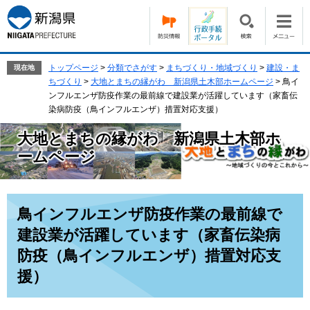
ペ
メ
ー
ニ
ジ
ュ
の
ー
先
を
トップページ
>
分類でさがす
>
まちづくり・地域づくり
>
建設・ま
現在地
頭
飛
ちづくり
>
大地とまちの縁がわ 新潟県土木部ホームページ
>
鳥イ
で
ば
ンフルエンザ防疫作業の最前線で建設業が活躍しています（家畜伝
す。
し
染病防疫（鳥インフルエンザ）措置対応支援）
て
大地とまちの縁がわ 新潟県土木部ホ
本
文
ームページ
へ
本
鳥インフルエンザ防疫作業の最前線で
文
建設業が活躍しています（家畜伝染病
防疫（鳥インフルエンザ）措置対応支
援）