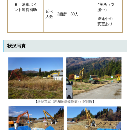
Ｂ 消毒ポイ
4箇所（支
ント運営補助
援中）
延べ
2箇所 30人
人数
※途中の
変更あり
状況写真