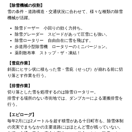
【除雪機械の役割】
雪の条件・道路構造・交通状況に合わせて、様々な種類の除雪
機械が活躍。
除雪ドーザー 小回りの効く力持ち。
除雪グレーダー スピードがあって圧雪にも強い。
除雪ロータリー 自由自在に雪を飛ばす。
歩道用小型除雪機 ロータリーのミニバージョン。
薬剤散布車 ストップ・ザ・凍結！
【雪庇作業】
斜面にヒサシ状に積もった雪・雪庇（せっぴ）が崩れる前に切
り落とす作業を行う。
【排雪作業】
切り落とした雪を処理するのは除雪ロータリー。
排雪する場所のない市街地では、ダンプカーによる運搬排雪を
行う。
【エピローグ】
毎年2月には2メートルを超す積雪がある十日町市も、除雪体制
の充実でまちなかの主要道路にはほとんど雪が残っていない。