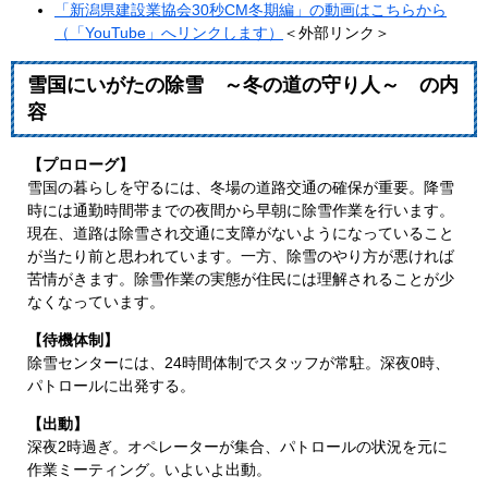
「新潟県建設業協会30秒CM冬期編」の動画はこちらから
（「YouTube」へリンクします）
＜外部リンク＞
雪国にいがたの除雪 ～冬の道の守り人～ の内
容
【プロローグ】
雪国の暮らしを守るには、冬場の道路交通の確保が重要。降雪
時には通勤時間帯までの夜間から早朝に除雪作業を行います。
現在、道路は除雪され交通に支障がないようになっていること
が当たり前と思われています。一方、除雪のやり方が悪ければ
苦情がきます。除雪作業の実態が住民には理解されることが少
なくなっています。
【待機体制】
除雪センターには、24時間体制でスタッフが常駐。深夜0時、
パトロールに出発する。
【出動】
深夜2時過ぎ。オペレーターが集合、パトロールの状況を元に
作業ミーティング。いよいよ出動。