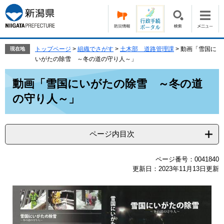
ペ
メ
ー
ニ
ジ
ュ
の
ー
先
を
トップページ
>
組織でさがす
>
土木部 道路管理課
>
動画「雪国に
現在地
頭
飛
いがたの除雪 ～冬の道の守り人～」
で
ば
本
す。
し
動画「雪国にいがたの除雪 ～冬の道
文
て
の守り人～」
本
文
へ
ページ内目次
ページ番号：0041840
更新日：2023年11月13日更新