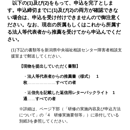
以下の(1)及び(2)をもって、申込を完了としま
す。申込締切までに(1)及び(2)の両方が確認できな
い場合は、申込を受け付けできませんので御注意く
ださい。なお、現在の所属もしくはこれから所属す
る法人等代表者から推薦を受けてから申込んでくだ
さい。
(1)下記の書類等を新潟県中央福祉相談センター障害者相談支
援室まで郵送してください。​
【現物を提出していただく書類】
・
法人等代表者からの推薦書（様式） 1
枚
…………………
すべての者
・返
信先を記載した返信用レターパックライト 1
通
……
すべての者
※詳細は、ページ下部（「研修の実施内容及び申込方法
について」の「4 研修実施要領等」）​に添付している​
別紙3を参照してください。