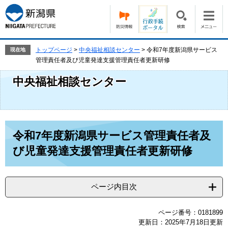
ペ
メ
ー
ニ
ジ
ュ
の
ー
先
を
トップページ
>
中央福祉相談センター
>
令和7年度新潟県サービス
現在地
頭
飛
管理責任者及び児童発達支援管理責任者更新研修
で
ば
中央福祉相談センター
す。
し
て
本
文
へ
本
令和7年度新潟県サービス管理責任者及
文
び児童発達支援管理責任者更新研修
ページ内目次
ページ番号：0181899
更新日：2025年7月18日更新