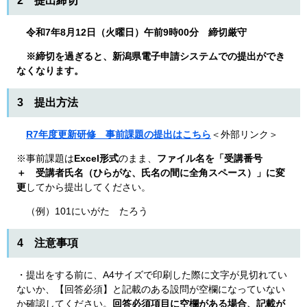
2 提出締切
令和7年8月12日（火曜日）午前9時00分
締切厳守
※締切を過ぎると、新潟県電子申請システムでの提出ができ
なくなります。
3 提出方法
R7年度更新研修 事前課題の提出はこちら
＜外部リンク＞
※事前課題は
Excel形式
のまま、
ファイル名を「受講番号
＋ 受講者氏名（ひらがな、氏名の間に全角スペース）」に変
更
してから提出してください。
（例）101にいがた たろう
4 注意事項
・提出をする前に、A4サイズで印刷した際に文字が見切れてい
ないか、【回答必須】と記載のある設問が空欄になっていない
か確認してください。
回答必須項目に空欄がある場合、記載が