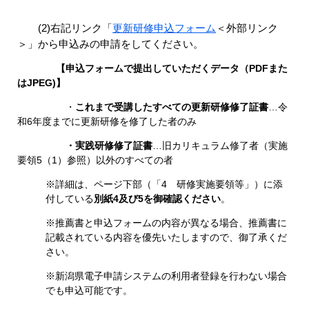
(2)右記リンク「
更新研修申込フォーム
＜外部リンク
＞
」から申込みの申請をしてください。
【申込フォームで提出していただくデータ（PDFまた
はJPEG)】
・
これまで受講したすべての
更新研修修了証書
…令
和6年度までに更新研修を修了した者のみ
・実践研修修了証書
…旧カリキュラム修了者（実施
要領5（1）参照）以外のすべての者
※詳細は、ページ下部（「4 研修実施要領等」）​に添
付している​
別紙4​及び5を御確認ください
。
※推薦書と申込フォームの内容が異なる場合、推薦書に
記載されている内容を優先いたしますので、御了承くだ
さい。
※新潟県電子申請システムの利用者登録を行わない場合
でも申込可能です。