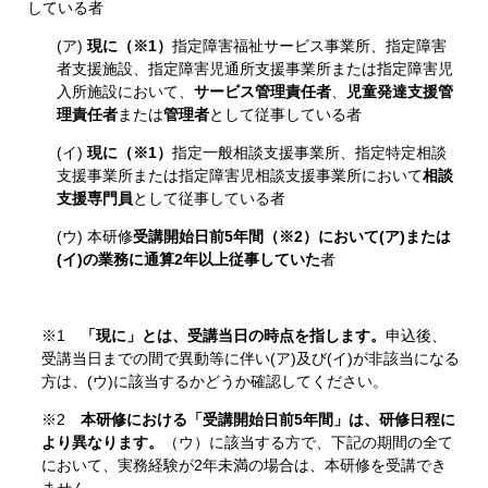
している者
(ア)
現に（※1）
指定障害福祉サービス事業所、指定障害
者支援施設、指定障害児通所支援事業所または指定障害児
入所施設において、
サービス管理責任者
、
児童発達支援管
理責任者
または
管理者
として従事している者
(イ)
現に（※1）
指定一般相談支援事業所、指定特定相談
支援事業所または指定障害児相談支援事業所において
相談
支援専門員
として従事している者
(ウ) 本研修
受講開始日前5年間（※2）において(ア)または
(イ)の業務に通算2年以上従事していた
者
※1
「現に」とは、受講当日の時点を指します。
申込後、
受講当日までの間で異動等に伴い(ア)及び(イ)が非該当になる
方は、(ウ)に該当するかどうか確認してください。
※2
本研修における「受講開始日前5年間」は、研修日程に
より異なります。
（ウ）に該当する方で、下記の期間の全て
において、実務経験が2年未満の場合は、本研修を受講でき