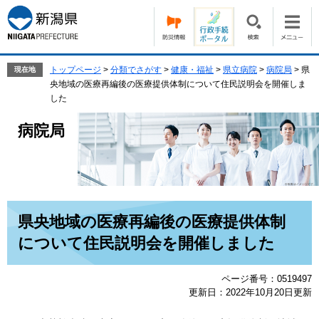
ペ
メ
ー
ニ
ジ
ュ
の
ー
先
を
トップページ
>
分類でさがす
>
健康・福祉
>
県立病院
>
病院局
>
県
現在地
頭
飛
央地域の医療再編後の医療提供体制について住民説明会を開催しま
で
ば
した
す。
し
て
病院局
本
文
へ
本
県央地域の医療再編後の医療提供体制
文
について住民説明会を開催しました
ページ番号：0519497
更新日：2022年10月20日更新