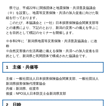
県では、平成22年に関係団体と地震保険・共済普及協議会
（※）を設置し、地震等災害保険・共済の加入促進に向けた取
組を行っております。
このたび、本協議会と（一社）日本損害保険協会関東支部等
との連携により、下記のとおり、新潟の災害への備えを学ぶこ
とを目的として標記のセミナーを開催します。
※令和2年に「新潟県地震等災害保険・共済普及協議会」に改
称
※自然災害後の生活再建に備える保険・共済への加入促進を目
的として、新潟県と民間団体で構成された協議会です。
1 主催・共催等
主催：一般社団法人日本損害保険協会関東支部、一般社団法人
新潟県損害保険代理業協会
共催：新潟県、佐渡市
後援：NPO法人日本防災士会新潟県支部
2 日時