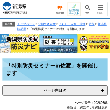
ペ
メ
ー
ニ
ジ
ュ
の
ー
先
を
トップページ
>
分類でさがす
>
くらし・安全・環境
>
防災
>
新潟県
現在地
頭
飛
防災局
>
「特別防災セミナーin佐渡」を開催します
で
ば
新潟県防災局
す。
し
て
本
文
へ
本
「特別防災セミナーin佐渡」を開催し
文
ます
ページ内目次
ページ番号：20260606
更新日：2026年5月20日更新