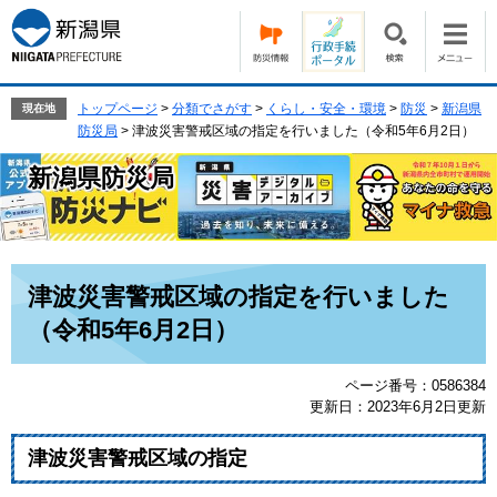
ペ
メ
ー
ニ
ジ
ュ
の
ー
先
を
トップページ
>
分類でさがす
>
くらし・安全・環境
>
防災
>
新潟県
現在地
頭
飛
防災局
>
津波災害警戒区域の指定を行いました（令和5年6月2日）
で
ば
新潟県防災局
す。
し
て
本
文
へ
本
津波災害警戒区域の指定を行いました
文
（令和5年6月2日）
ページ番号：0586384
更新日：2023年6月2日更新
津波災害警戒区域の指定