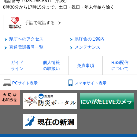
電話番号：025-285-5511（代表）
8時30分から17時15分まで、土日・祝日・年末年始を除く
手話で電話する
県庁へのアクセス
県庁舎のご案内
直通電話番号一覧
メンテナンス
ガイド
個人情報
RSS配信
免責事項
ライン
の取扱い
について
PCサイト表示
スマホサイト表示