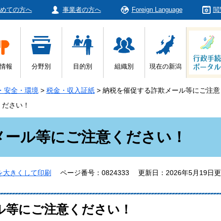
めての方へ
事業者の方へ
Foreign Language
閲
情報
分野別
目的別
組織別
現在の新潟
・安全・環境
>
税金・収入証紙
>
納税を催促する詐欺メール等にご注意
ください！
メール等にご注意ください！
を大きくして印刷
ページ番号：0824333
更新日：2026年5月19日
ル等にご注意ください！