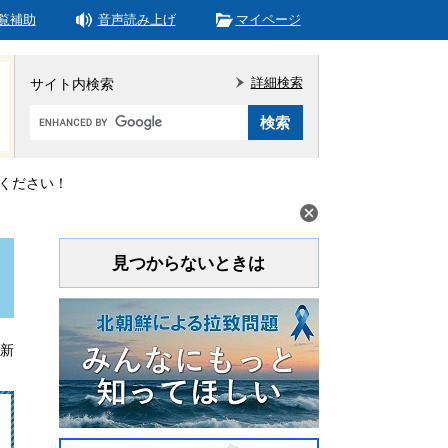
覧補助
音声読み上げ
マイページ
詳細検索
サイト内検索
Google
カ
ス
タ
ください！
ム
検
索
見つからないときは
更新