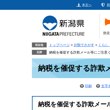
ペ
メ
本文へ
初
ー
ニ
ジ
ュ
の
ー
先
を
頭
飛
防災
で
ば
す。
し
トップページ
>
分類でさがす
>
くらし
現在地
て
納税を催促する詐欺メール等にご注意
本
本
文
納税を催促する詐欺
文
へ
印刷
文字
​納税を催促する詐欺メー