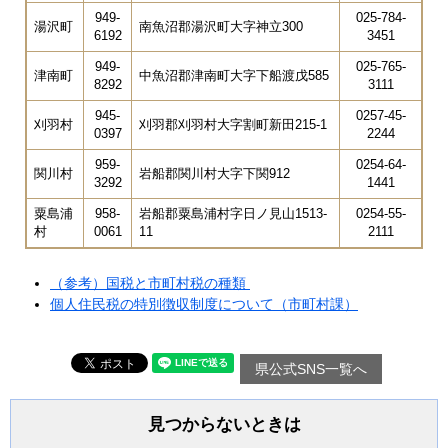
949-
025-784-
湯沢町
南魚沼郡湯沢町大字神立300
6192
3451
949-
025-765-
津南町
中魚沼郡津南町大字下船渡戊585
8292
3111
945-
0257-45-
刈羽村
刈羽郡刈羽村大字割町新田215-1
0397
2244
959-
0254-64-
関川村
岩船郡関川村大字下関912
3292
1441
粟島浦
958-
岩船郡粟島浦村字日ノ見山1513-
0254-55-
村
0061
11
2111
（参考）国税と市町村税の種類
個人住民税の特別徴収制度について（市町村課）
県公式SNS一覧へ
見つからないときは