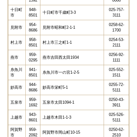
1392
0080
十日町
948-
025-757-
十日町市千歳町3-3
市
8501
3111
954-
0258-62-
見附市
見附市昭和町2-1-1
8686
1700
958-
0254-53-
村上市
村上市三之町1-1
8501
2111
959-
0256-92-
燕市
燕市吉田西太田1934
0295
1111
糸魚川
941-
025-552-
糸魚川市一の宮1-2-5
市
8501
1511
944-
0255-72-
妙高市
妙高市栄町5-1
8686
5111
959-
0250-43-
五泉市
五泉市太田1094-1
1692
3911
943-
025-526-
上越市
上越市木田1-1-3
8601
5111
阿賀野
959-
0250-62-
阿賀野市岡山町10-15
市
2092
2510