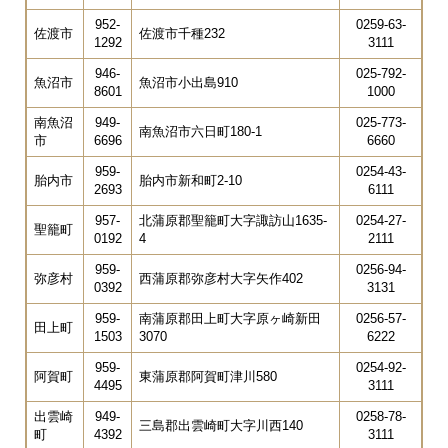
952-
0259-63-
佐渡市
佐渡市千種232
1292
3111
946-
025-792-
魚沼市
魚沼市小出島910
8601
1000
南魚沼
949-
025-773-
南魚沼市六日町180-1
市
6696
6660
959-
0254-43-
胎内市
胎内市新和町2-10
2693
6111
957-
北蒲原郡聖籠町大字諏訪山1635-
0254-27-
聖籠町
0192
4
2111
959-
0256-94-
弥彦村
西蒲原郡弥彦村大字矢作402
0392
3131
959-
南蒲原郡田上町大字原ヶ崎新田
0256-57-
田上町
1503
3070
6222
959-
0254-92-
阿賀町
東蒲原郡阿賀町津川580
4495
3111
出雲崎
949-
0258-78-
三島郡出雲崎町大字川西140
町
4392
3111