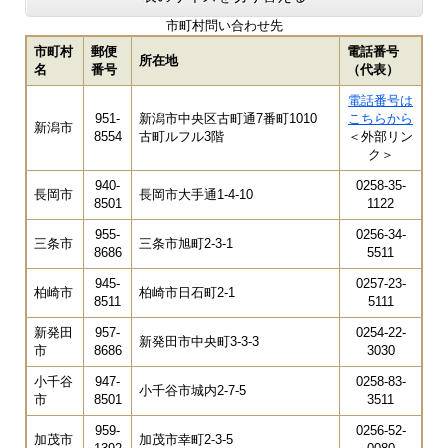
市町村問い合わせ先
市町村
郵便
電話番号
所在地
名
番号
（代表）
電話番号は
951-
新潟市中央区古町通7番町1010
こちらから
新潟市
8554
古町ルフル3階
＜外部リン
ク＞
940-
0258-35-
長岡市
長岡市大手通1-4-10
8501
1122
955-
0256-34-
三条市
三条市旭町2-3-1
8686
5511
945-
0257-23-
柏崎市
柏崎市日石町2-1
8511
5111
新発田
957-
0254-22-
新発田市中央町3-3-3
市
8686
3030
小千谷
947-
0258-83-
小千谷市城内2-7-5
市
8501
3511
959-
0256-52-
加茂市
加茂市幸町2-3-5