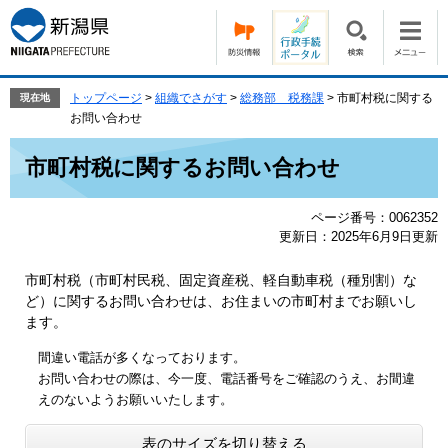
ペ
メ
ー
ニ
ジ
ュ
の
ー
先
を
トップページ
>
組織でさがす
>
総務部 税務課
>
市町村税に関する
現在地
頭
飛
お問い合わせ
で
ば
本
す。
し
市町村税に関するお問い合わせ
文
て
本
ページ番号：0062352
文
更新日：2025年6月9日更新
へ
市町村税（市町村民税、固定資産税、軽自動車税（種別割）な
ど）に関するお問い合わせは、お住まいの市町村までお願いし
ます。
間違い電話が多くなっております。
お問い合わせの際は、今一度、電話番号をご確認のうえ、お間違
えのないようお願いいたします。
表のサイズを切り替える