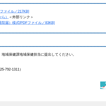
ァイル／217KB]
から）
＜外部リンク＞
届）様式[PDFファイル／83KB]
地域保健課地域保健担当に提出してください。
-792-1311）