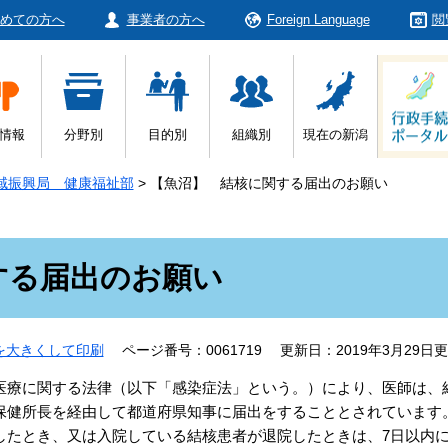
めての方へ
事業者の方へ
Foreign Language
閲
情報
分野別
目的別
組織別
現在の新潟
域振興局 健康福祉部
>
【魚沼】 結核に関する届出のお願い
する届出のお願い
を大きくして印刷
ページ番号：0061719
更新日：2019年3月29日
療に関する法律（以下「感染症法」という。）により、医師は、
保健所長を経由して都道府県知事に届出をすることとされています
たとき、又は入院している結核患者が退院したときは、7日以内