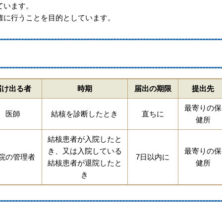
ています。
に行うことを目的としています。
届け出る者
時期
届出の期限
提出先
最寄りの保
医師
結核を診断したとき
直ちに
健所
結核患者が入院したと
き、又は入院している
最寄りの保
院の管理者
7日以内に
結核患者が退院したと
健所
き