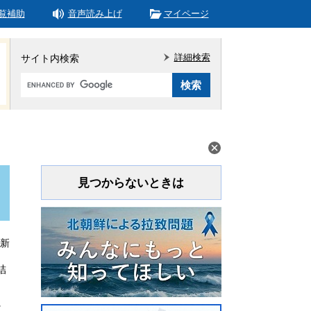
覧補助
音声読み上げ
マイページ
詳細検索
サイト内検索
Google
カ
ス
タ
ム
検
索
見つからないときは
更新
結
。
に