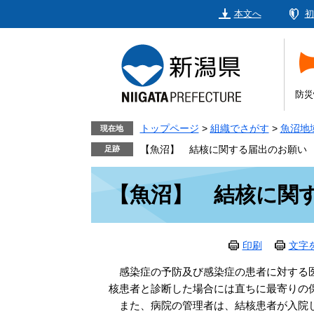
ペ
メ
本文へ
初
ー
ニ
ジ
ュ
の
ー
先
を
頭
飛
防災
で
ば
す。
し
トップページ
>
組織でさがす
>
魚沼地
現在地
て
【魚沼】 結核に関する届出のお願い
本
本
文
【魚沼】 結核に関
文
へ
印刷
文字
感染症の予防及び感染症の患者に対する医
核患者と診断した場合には直ちに最寄りの
また、病院の管理者は、結核患者が入院し