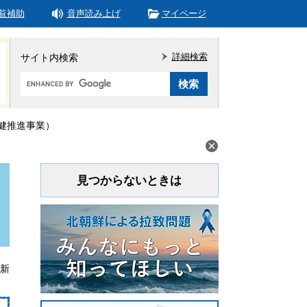
覧補助
音声読み上げ
マイページ
詳細検索
サイト内検索
Google
カ
ス
タ
健推進事業）
ム
検
索
見つからないときは
更新