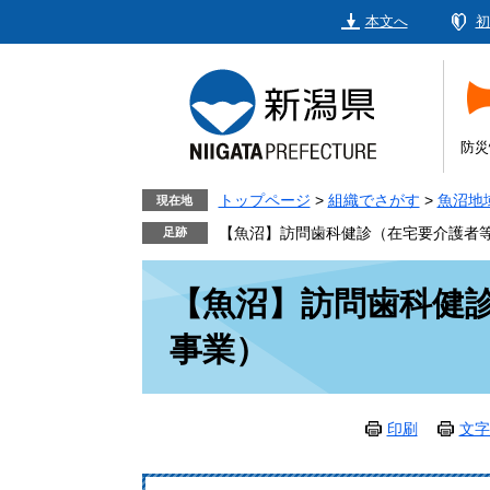
ペ
メ
本文へ
初
ー
ニ
ジ
ュ
の
ー
先
を
頭
飛
防災
で
ば
す。
し
トップページ
>
組織でさがす
>
魚沼地
現在地
て
【魚沼】訪問歯科健診（在宅要介護者
本
本
文
【魚沼】訪問歯科健
文
へ
事業）
印刷
文字