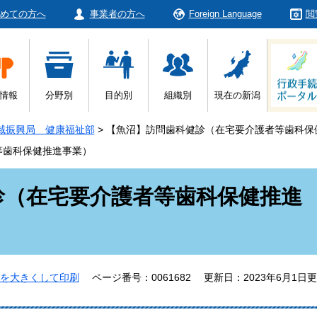
めての方へ
事業者の方へ
Foreign Language
閲
情報
分野別
目的別
組織別
現在の新潟
域振興局 健康福祉部
>
【魚沼】訪問歯科健診（在宅要介護者等歯科保
等歯科保健推進事業）
診（在宅要介護者等歯科保健推進
を大きくして印刷
ページ番号：0061682
更新日：2023年6月1日