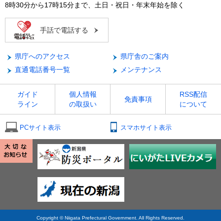
8時30分から17時15分まで、土日・祝日・年末年始を除く
手話で電話する
県庁へのアクセス
県庁舎のご案内
直通電話番号一覧
メンテナンス
ガイド
個人情報
RSS配信
免責事項
ライン
の取扱い
について
PCサイト表示
スマホサイト表示
Copyright © Niigata Prefectural Government. All Rights Reserved.