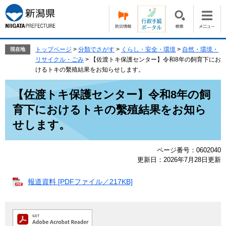
ペ
メ
ー
ニ
ジ
ュ
の
ー
先
を
トップページ
>
分類でさがす
>
くらし・安全・環境
>
自然・環境・
現在地
頭
飛
リサイクル・ごみ
>
【佐渡トキ保護センター】令和8年の飼育下にお
で
ば
けるトキの繫殖結果をお知らせします。
す。
し
本
て
【佐渡トキ保護センター】令和8年の飼
文
本
育下におけるトキの繫殖結果をお知ら
文
へ
せします。
ページ番号：0602040
更新日：2026年7月28日更新
報道資料 [PDFファイル／217KB]