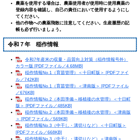
農薬を使用する場合は、農薬使用者が使用時に使用農薬の
登録内容を確認し、自己の責任において使用するようにし
てください。
他の作物への農薬飛散に注意してください。生産履歴の記
帳も必ず行いましょう。
令和７年 稲作情報
令和7年産米の収量・品質向上対策（稲作情報号外）
カラー版 [PDFファイル／4.68MB]
稲作情報No.1（育苗管理）＜十日町版＞ [PDFファイ
ル／742KB]
稲作情報No.1（育苗管理）＜津南版＞ [PDFファイル
／676KB]
稲作情報No.2（本田準備～移植後の水管理）＜十日町
版＞ [PDFファイル／485KB]
稲作情報No.2（本田準備～移植後の水管理）＜津南版
＞ [PDFファイル／569KB]
稲作情報No.3（中干し・溝切りなど）＜十日町版＞
[PDFファイル／668KB]
稲作情報No.3（中干し・溝切りなど）＜津南版＞