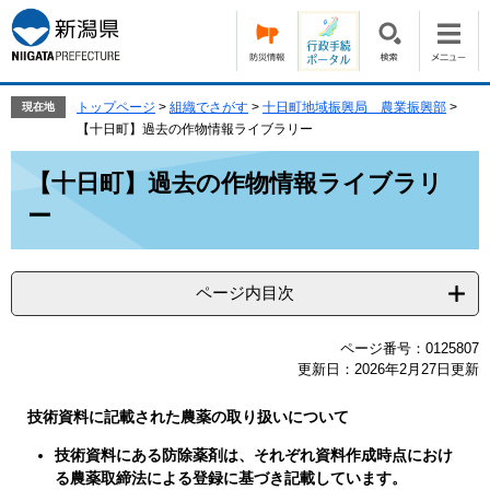
ペ
メ
ー
ニ
ジ
ュ
の
ー
先
を
トップページ
>
組織でさがす
>
十日町地域振興局 農業振興部
>
現在地
頭
飛
【十日町】過去の作物情報ライブラリー
で
ば
本
す。
し
【十日町】過去の作物情報ライブラリ
文
て
ー
本
文
へ
ページ内目次
ページ番号：0125807
更新日：2026年2月27日更新
技術資料に記載された農薬の取り扱いについて
技術資料にある防除薬剤は、それぞれ資料作成時点におけ
る農薬取締法による登録に基づき記載しています。