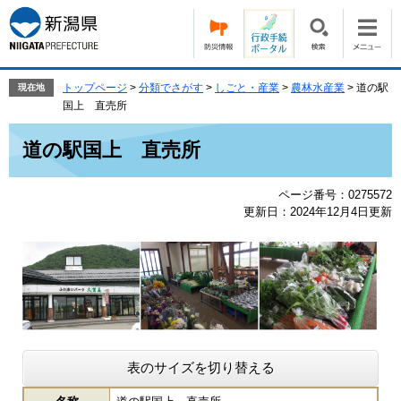
ペ
メ
ー
ニ
ジ
ュ
の
ー
先
を
トップページ
>
分類でさがす
>
しごと・産業
>
農林水産業
>
道の駅
現在地
頭
飛
国上 直売所
で
ば
本
す。
し
道の駅国上 直売所
文
て
本
ページ番号：0275572
文
更新日：2024年12月4日更新
へ
表のサイズを切り替える