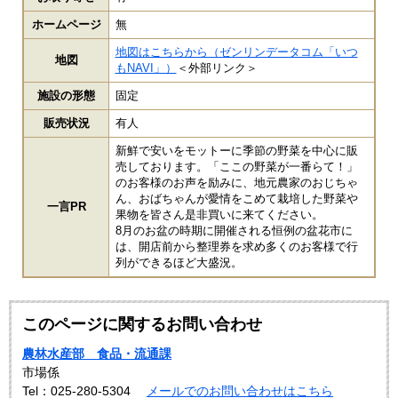
ホームページ
無
地図はこちらから（ゼンリンデータコム「いつ
地図
もNAVI」）
＜外部リンク＞
施設の形態
固定
販売状況
有人
新鮮で安いをモットーに季節の野菜を中心に販
売しております。「ここの野菜が一番らて！」
のお客様のお声を励みに、地元農家のおじちゃ
ん、おばちゃんが愛情をこめて栽培した野菜や
一言PR
果物を皆さん是非買いに来てください。
8月のお盆の時期に開催される恒例の盆花市に
は、開店前から整理券を求め多くのお客様で行
列ができるほど大盛況。
このページに関するお問い合わせ
農林水産部 食品・流通課
市場係
Tel：025-280-5304
メールでのお問い合わせはこちら