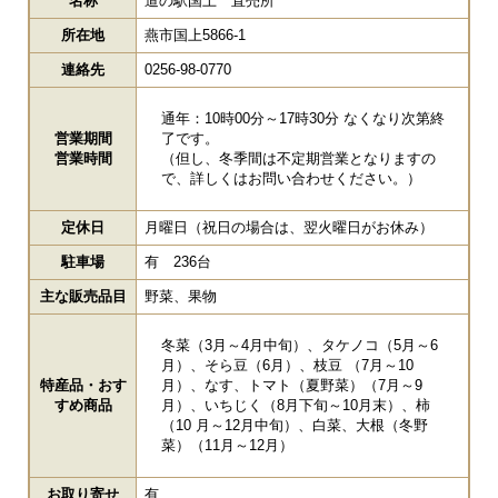
名称
道の駅国上 直売所
所在地
燕市国上5866-1
連絡先
0256-98-0770
通年：10時00分～17時30分 なくなり次第終
営業期間
了です。
営業時間
（但し、冬季間は不定期営業となりますの
で、詳しくはお問い合わせください。）
定休日
月曜日（祝日の場合は、翌火曜日がお休み）
駐車場
有 236台
主な販売品目
野菜、果物
冬菜（3月～4月中旬）、タケノコ（5月～6
月）、そら豆（6月）、枝豆 （7月～10
特産品・おす
月）、なす、トマト（夏野菜）（7月～9
すめ商品
月）、いちじく（8月下旬～10月末）、柿
（10 月～12月中旬）、白菜、大根（冬野
菜）（11月～12月）
お取り寄せ
有