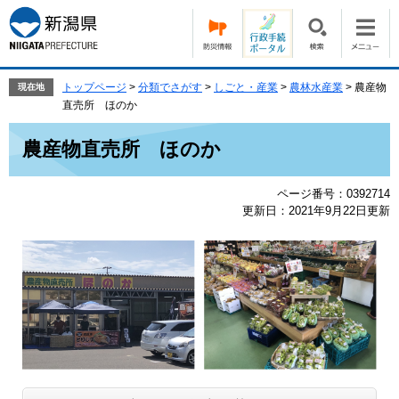
ペ
メ
ー
ニ
ジ
ュ
の
ー
先
を
トップページ
>
分類でさがす
>
しごと・産業
>
農林水産業
>
農産物
現在地
頭
飛
直売所 ほのか
で
ば
本
す。
し
農産物直売所 ほのか
文
て
本
ページ番号：0392714
文
更新日：2021年9月22日更新
へ