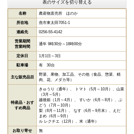
表のサイズを切り替える
名称
農産物直売所 ほのか
所在地
燕市東太田7051-1
連絡先
0256-55-4142
営業期間
通年 9時30分～18時00分
営業時間
定休日
1月1日～3日
駐車場
有 30台
野菜、果物、加工品、その他（食品、惣菜、精
主な販売品目
肉、花、メダカ等）
きゅうり（通年）、 トマト（5月～10月）、山菜
（3月～5月）
越後姫（1月～4月）、 すいか（6月～8月）、ぶ
特産品・おす
どう（7月～10月）
すめ商品
梨（8月～11月）、 なす（6月～9月末）、えだ
まめ（6月～9月）
ル レクチエ（12月）、米（通年）
お取り寄せ
無