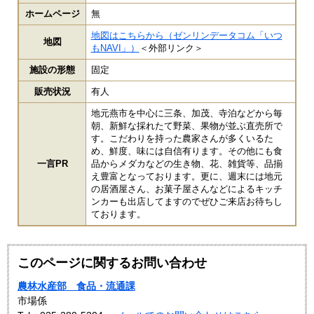
ホームページ
無
地図はこちらから（ゼンリンデータコム「いつ
地図
もNAVI」）
＜外部リンク＞
施設の形態
固定
販売状況
有人
地元燕市を中心に三条、加茂、寺泊などから毎
朝、新鮮な採れたて野菜、果物が並ぶ直売所で
す。こだわりを持った農家さんが多くいるた
め、鮮度、味には自信有ります。その他にも食
一言PR
品からメダカなどの生き物、花、雑貨等、品揃
え豊富となっております。更に、週末には地元
の居酒屋さん、お菓子屋さんなどによるキッチ
ンカーも出店してますのでぜひご来店お待ちし
ております。
このページに関するお問い合わせ
農林水産部 食品・流通課
市場係