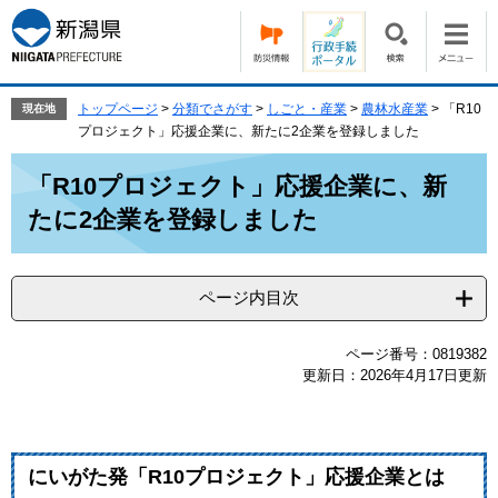
ペ
メ
ー
ニ
ジ
ュ
の
ー
先
を
トップページ
>
分類でさがす
>
しごと・産業
>
農林水産業
>
「R10
現在地
頭
飛
プロジェクト」応援企業に、新たに2企業を登録しました
で
ば
本
す。
し
「R10プロジェクト」応援企業に、新
文
て
たに2企業を登録しました
本
文
へ
ページ内目次
ページ番号：0819382
更新日：2026年4月17日更新
にいがた発「R10プロジェクト」応援企業とは