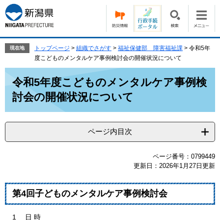
ペ
メ
ー
ニ
ジ
ュ
の
ー
先
を
トップページ
>
組織でさがす
>
福祉保健部 障害福祉課
>
令和5年
現在地
頭
飛
度こどものメンタルケア事例検討会の開催状況について
で
ば
本
す。
し
令和5年度こどものメンタルケア事例検
文
て
討会の開催状況について
本
文
へ
ページ内目次
ページ番号：0799449
更新日：2026年1月27日更新
第4回子どものメンタルケア事例検討会
1 日 時