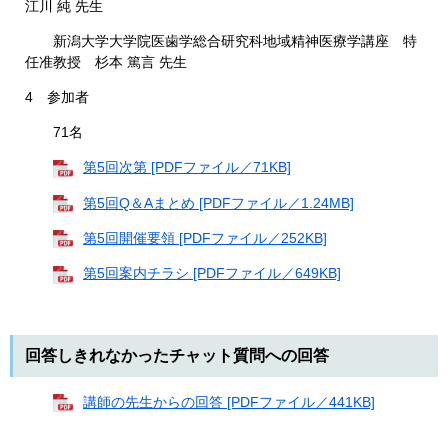
江川 純 先生
新潟大学大学院医歯学総合研究科地域精神医療学講座 特
任准教授 杉本 篤言 先生
4 参加者
71名
第5回次第 [PDFファイル／71KB]
第5回Q＆Aまとめ [PDFファイル／1.24MB]
第5回開催要領 [PDFファイル／252KB]
第5回案内チラシ [PDFファイル／649KB]
回答しきれなかったチャット質問への回答
講師の先生からの回答 [PDFファイル／441KB]