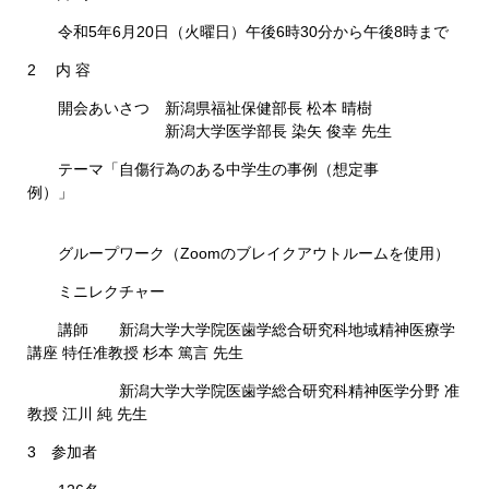
令和5年6月20日（火曜日）午後6時30分から午後8時まで
2 内 容
開会あいさつ 新潟県福祉保健部長 松本 晴樹
新潟大学医学部長 染矢 俊幸 先生
テーマ「自傷行為のある中学生の事例（想定事
例）」
グループワーク（Zoomのブレイクアウトルームを使用）
ミニレクチャー
講師 新潟大学大学院医歯学総合研究科地域精神医療学
講座 特任准教授 杉本 篤言 先生
新潟大学大学院医歯学総合研究科精神医学分野 准
教授 江川 純 先生
3 参加者