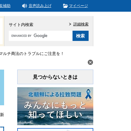
覧補助
音声読み上げ
マイページ
詳細検索
サイト内検索
Google
カ
ス
タ
マルチ商法のトラブルにご注意を！
ム
検
索
見つからないときは
更新