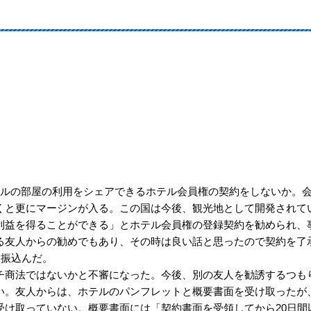
ルの部屋の利用をシェアできるホテル会員権の契約をしないか。
くと更にマージンが入る。この国は今後、観光地として開発されて
利益を得ることができる」とホテル会員権の登録契約を勧められ、
る友人からの勧めでもあり、その時は良い話と思ったので契約を了
に振込んだ。
商法ではないかと不審になった。今後、別の友人を勧誘するつも
い。友人からは、ホテルのパンフレットと概要書面を受け取ったが
受け取っていない。概要書面には「契約書面を受領してから20日間