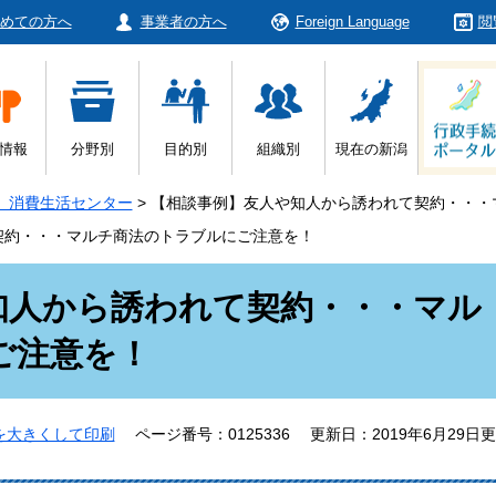
めての方へ
事業者の方へ
Foreign Language
閲
情報
分野別
目的別
組織別
現在の新潟
 消費生活センター
>
【相談事例】友人や知人から誘われて契約・・・
契約・・・マルチ商法のトラブルにご注意を！
知人から誘われて契約・・・マル
ご注意を！
を大きくして印刷
ページ番号：0125336
更新日：2019年6月29日