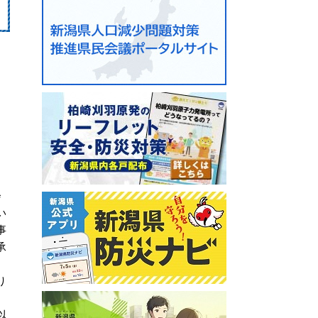
会
い
事
承
り
、
以