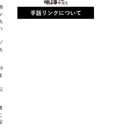
用
か
あ
わ
ゾ
あ
利
ま
記
者
こ
配