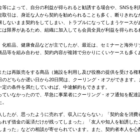
等によって、自分の利益が得られると勧誘する場合や、SNSを利
売取引は、身近な人から契約を勧められることも多く、断りきれな
解しないまま契約をしてしまい、トラブルになってしまうケースが
には限界があるため、組織に加入しても会員全員が利益を得られる
化粧品、健康食品などが主でしたが、最近は、セミナーと海外リ
商品等を組み合わせ、契約内容が複雑で分かりにくいケースも多く
たは再販売をする商品（施設を利用し及び役務の提供を受ける権
日のどちらか遅い日から20日間は、クーリング・オフができます。
一定の条件を満たしていれば、中途解約もできます。
ていなかったので、早急に事業者にクーリング・オフ通知を配達
た。
したが、思ったように売れず、収入にならない」「契約金を消費
られず借金の返済だけが残ってしまった」「友人や知人を勧誘した
しまった」などの相談が寄せられています。また、契約者本人を心