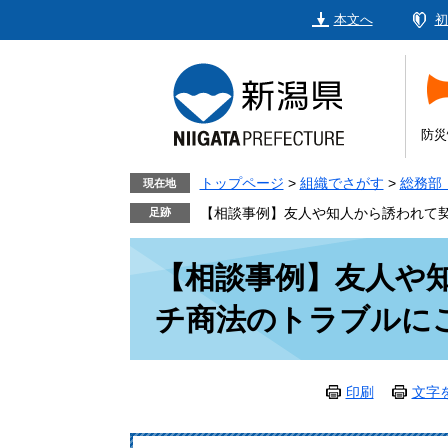
ペ
メ
本文へ
初
ー
ニ
ジ
ュ
の
ー
先
を
頭
飛
防災
で
ば
す。
し
トップページ
>
組織でさがす
>
総務部
現在地
て
【相談事例】友人や知人から誘われて
本
本
文
【相談事例】友人や
文
へ
チ商法のトラブルに
印刷
文字