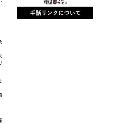
い
あ
使
り
ゆ
喜
場