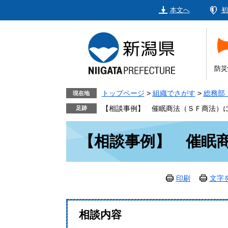
ペ
メ
本文へ
初
ー
ニ
ジ
ュ
の
ー
先
を
頭
飛
防災
で
ば
す。
し
トップページ
>
組織でさがす
>
総務部
現在地
て
【相談事例】 催眠商法（ＳＦ商法）
本
本
文
【相談事例】 催眠
文
へ
印刷
文字
相談内容