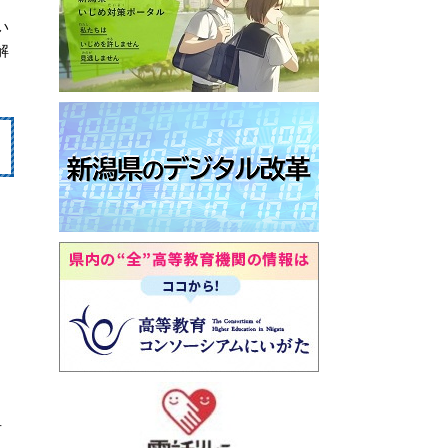
い
解
言