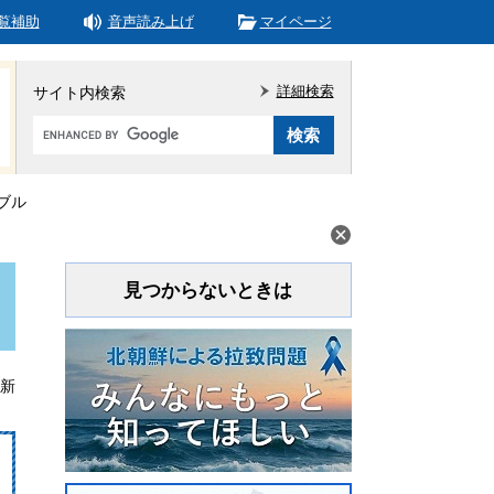
覧補助
音声読み上げ
マイページ
詳細検索
サイト内検索
Google
カ
ス
タ
ブル
ム
検
索
見つからないときは
更新