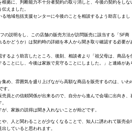
を根拠に、判断能力不十分者契約の取り消しと、今後の契約をしな
う伝えました。
いる地域包括支援センターに今後のことを相談するよう助言しまし
フの説明をし、この店舗の販売方法が訪問販売に該当する「SF商
れるかどうか）は契約時の詳細を本人から聞き取り確認する必要が
認するよう助言したところ、後刻、相談者より「祖父母は、商品を
することにし、今後は家族で見守ることにしました。」と連絡があ
を集め、雰囲気を盛り上げながら高額な商品を販売するのは、いわ
です。
販売員との信頼関係が出来るので、自分から進んで会場に出向き、
す。
すが、家族の説得は聞き入れないことが殆どです。
とや、人と関わることが少なくなることで、知人に誘われて販売会
見出していると思われます。