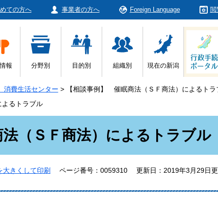
めての方へ
事業者の方へ
Foreign Language
閲
情報
分野別
目的別
組織別
現在の新潟
 消費生活センター
>
【相談事例】 催眠商法（ＳＦ商法）によるトラ
によるトラブル
商法（ＳＦ商法）によるトラブル
を大きくして印刷
ページ番号：0059310
更新日：2019年3月29日