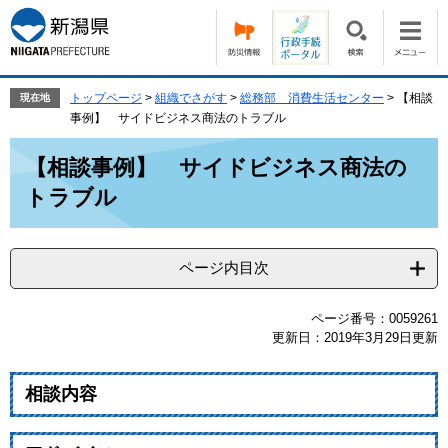
ペ
メ
ー
ニ
ジ
ュ
の
ー
先
を
トップページ
>
組織でさがす
>
総務部 消費生活センター
>
【相談
現在地
頭
飛
事例】 サイドビジネス商法のトラブル
で
ば
本
す。
し
【相談事例】 サイドビジネス商法の
文
て
トラブル
本
文
へ
ページ内目次
ページ番号：0059261
更新日：2019年3月29日更新
相談内容