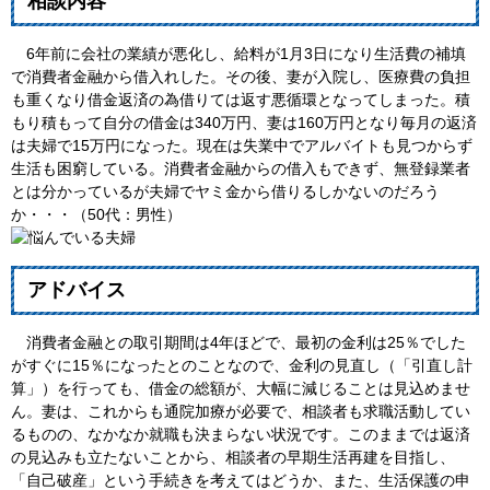
相談内容
6年前に会社の業績が悪化し、給料が1月3日になり生活費の補填
で消費者金融から借入れした。その後、妻が入院し、医療費の負担
も重くなり借金返済の為借りては返す悪循環となってしまった。積
もり積もって自分の借金は340万円、妻は160万円となり毎月の返済
は夫婦で15万円になった。現在は失業中でアルバイトも見つからず
生活も困窮している。消費者金融からの借入もできず、無登録業者
とは分かっているが夫婦でヤミ金から借りるしかないのだろう
か・・・（50代：男性）
アドバイス
消費者金融との取引期間は4年ほどで、最初の金利は25％でした
がすぐに15％になったとのことなので、金利の見直し（「引直し計
算」）を行っても、借金の総額が、大幅に減じることは見込めませ
ん。妻は、これからも通院加療が必要で、相談者も求職活動してい
るものの、なかなか就職も決まらない状況です。このままでは返済
の見込みも立たないことから、相談者の早期生活再建を目指し、
「自己破産」という手続きを考えてはどうか、また、生活保護の申