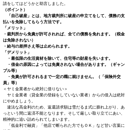
請をしてはどうかと助言しました。
（ポイント）
「自己破産」とは、地方裁判所に破産の申立てをして、債務の支
払いを免除してもらう方法です。
「メリット」
・裁判所から免責が許可されれば、全ての債務を免れます。（税金
は免除されない）
・給与の差押さえ等は止められます。
「デメリット」
・最低限の生活資材を除いて、住宅等の財産を失います。
・借金の原因によっては免責されない場合があります。（ギャン
ブル等）
・免責が許可されるまで一定の職に就けません。（「保険外交
員」等）
＜ヤミ金業者から絶対に借りない＞
ヤミ金業者（貸金業の登録をしていない業者）からの借入は絶対
にやめましょう。
違法な高金利のため、返還請求額は雪だるま式に膨れ上がり、あ
っという間に返済不能となります。そして厳しい取り立てにあい、
精神的に追い詰められてしまいます。
「低金利で融資」「他店で断られた方でもＯＫ」など甘い言葉に