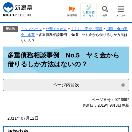
ペ
メ
ー
ニ
ジ
ュ
の
ー
先
を
トップページ
>
分類でさがす
>
くらし・安全・環境
>
消費・食の安
現在地
頭
飛
全・食育
>
多重債務相談事例 No.5 ヤミ金から借りるしか方法は
で
ば
ないの？
す。
し
本
て
多重債務相談事例 No.5 ヤミ金から
文
本
借りるしか方法はないの？
文
へ
ページ内目次
ページ番号：0216667
更新日：2019年9月3日更新
2011年07月12日