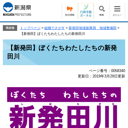
ペ
メ
ー
ニ
ジ
ュ
の
ー
先
を
トップページ
>
組織でさがす
>
新発田地域振興局 地域整備部
>
現在地
頭
飛
【新発田】ぼくたちわたしたちの新発田川
で
ば
本
す。
し
【新発田】ぼくたちわたしたちの新発
文
て
田川
本
文
へ
ページ番号：0058340
更新日：2019年3月29日更新