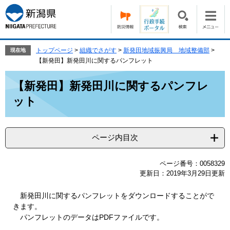
ペ
メ
ー
ニ
ジ
ュ
の
ー
先
を
トップページ
>
組織でさがす
>
新発田地域振興局 地域整備部
>
現在地
頭
飛
【新発田】新発田川に関するパンフレット
で
ば
本
す。
し
【新発田】新発田川に関するパンフレ
文
て
ット
本
文
へ
ページ内目次
ページ番号：0058329
更新日：2019年3月29日更新
新発田川に関するパンフレットをダウンロードすることがで
きます。
パンフレットのデータはPDFファイルです。