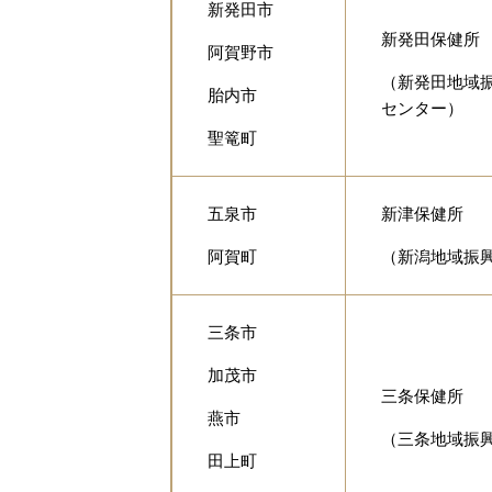
新発田市
新発田保健所
阿賀野市
（新発田地域
胎内市
センター）
聖篭町
五泉市
新津保健所
阿賀町
（新潟地域振
三条市
加茂市
三条保健所
燕市
（三条地域振
田上町