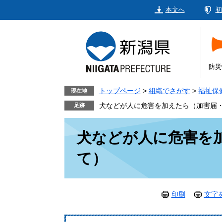
ペ
メ
本文へ
初
ー
ニ
ジ
ュ
の
ー
先
を
頭
飛
防災
で
ば
す。
し
トップページ
>
組織でさがす
>
福祉保
現在地
て
犬などが人に危害を加えたら（加害届
本
本
文
犬などが人に危害を
文
へ
て）
印刷
文字