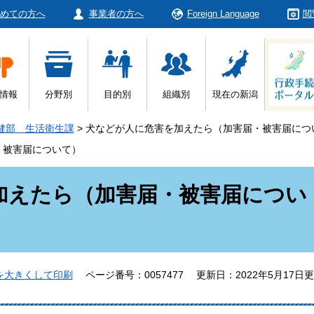
めての方へ
事業者の方へ
Foreign Language
閲
情報
分野別
目的別
組織別
現在の新潟
健部 生活衛生課
>
犬などが人に危害を加えたら（加害届・被害届につ
・被害届について）
加えたら（加害届・被害届につい
を大きくして印刷
ページ番号：0057477
更新日：2022年5月17日