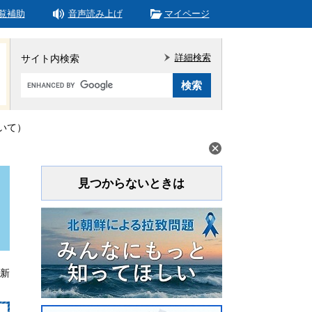
覧補助
音声読み上げ
マイページ
詳細検索
サイト内検索
Google
カ
ス
タ
いて）
ム
検
索
見つからないときは
更新