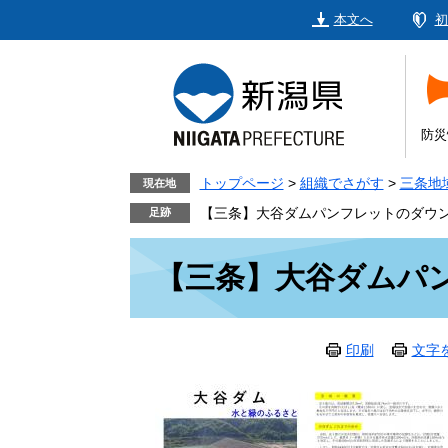
ペ
メ
本文へ
初
ー
ニ
ジ
ュ
の
ー
先
を
頭
飛
防災
で
ば
す。
し
トップページ
>
組織でさがす
>
三条地
現在地
て
【三条】大谷ダムパンフレットのダウ
本
本
文
【三条】大谷ダムパ
文
へ
印刷
文字