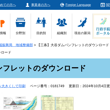
めての方へ
事業者の方へ
Foreign Language
閲
情報
分野別
目的別
組織別
現在の新潟
域振興局 地域整備部
>
【三条】大谷ダムパンフレットのダウンロード
ンロード
ンフレットのダウンロード
を大きくして印刷
ページ番号：0181749
更新日：2024年10月4日