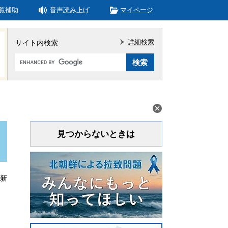
覧補助
音声読み上げ
マイページ
詳細検索
サイト内検索
Google
カ
ス
タ
ム
検
索
見つからないときは
更新