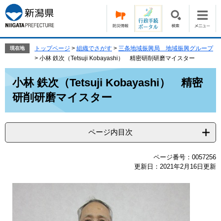
ペ
メ
ー
ニ
ジ
ュ
の
ー
先
を
トップページ
>
組織でさがす
>
三条地域振興局 地域振興グループ
現在地
頭
飛
>
小林 鉄次（Tetsuji Kobayashi） 精密研削研磨マイスター
で
ば
本
す。
し
小林 鉄次（Tetsuji Kobayashi） 精密
文
て
研削研磨マイスター
本
文
へ
ページ内目次
ページ番号：0057256
更新日：2021年2月16日更新