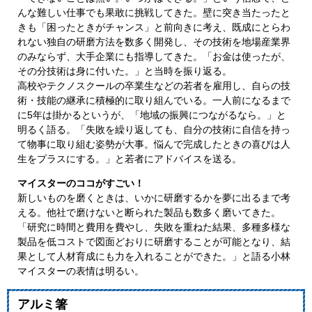
んな難しい仕事でも果敢に挑戦してきた。壁に突き当たったと
きも「困ったときがチャンス」と前向きに考え、既成にとらわ
れない独自の研磨方法を数多く開発し、その技術を地場産業界
のみならず、大手企業にも指導してきた。「お金は使ったが、
その分技術は身に付いた。」と当時を振り返る。
高校やテクノスクールの卒業生などの若者を雇用し、自らの技
術・技能の継承に積極的に取り組んでいる。一人前になるまで
に5年は掛かるというが、「地域の振興につながるなら。」と
明るく語る。「失敗を繰り返しても、自分の技術に自信を持っ
て物事に取り組む姿勢が大事。悩んで完成したときの喜びは人
生をプラスにする。」と若者にアドバイスを送る。
マイスターのココがすごい！
新しいものを磨くときは、いかに研磨するかを夢に出るまで考
える。他社で磨けないと断られた製品も数多く磨いてきた。
「研究に時間と費用を費やし、失敗を重ねた結果、多種多様な
製品を低コストで図面どおりに研磨することが可能となり、結
果として人材育成にも力を入れることができた。」と語る小林
マイスターの表情は明るい。
アルミ箸