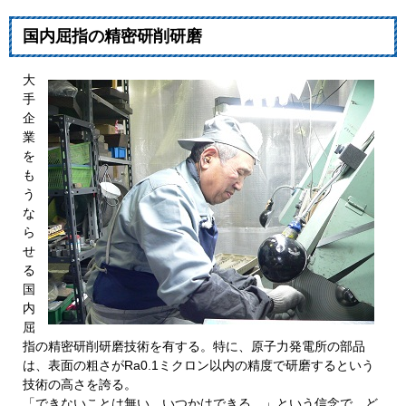
国内屈指の精密研削研磨
大
手
企
業
を
も
う
な
ら
せ
る
国
内
屈
指の精密研削研磨技術を有する。特に、原子力発電所の部品
は、表面の粗さがRa0.1ミクロン以内の精度で研磨するという
技術の高さを誇る。
「できないことは無い。いつかはできる。」という信念で、ど