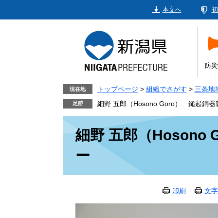
ペ
メ
本文へ
初
ー
ニ
ジ
ュ
の
ー
先
を
頭
飛
防災
で
ば
す。
し
トップページ
>
組織でさがす
>
三条地
現在地
て
細野 五郎（Hosono Goro） 鎚起
本
本
文
細野 五郎（Hoson
文
へ
ー
印刷
文字