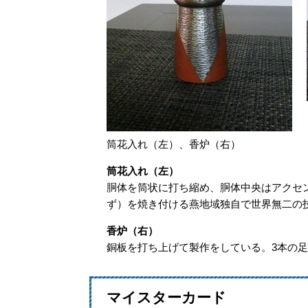
筒花入れ（左）、香炉（右）
筒花入れ（左）
胴体を筒状に打ち縮め、胴体中央はアクセ
ず）を焼き付ける燕地域独自で世界無二の
香炉（右）
銅板を打ち上げて製作をしている。3本の
マイスターカード