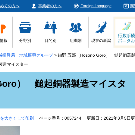
めての方へ
事業者の方へ
Foreign Language
閲
情報
分野別
目的別
組織別
現在の新潟
域振興局 地域振興グループ
>
細野 五郎（Hosono Goro） 鎚起銅
銅器製造マイスター
o Goro） 鎚起銅器製造マイスタ
を大きくして印刷
ページ番号：0057244
更新日：2021年3月5日