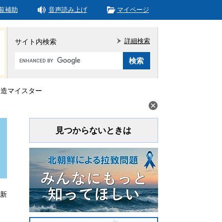
覧補助
音声読み上げ
マイページ
詳細検索
サイト内検索
Google
カ
ス
タ
器製造マイスター
ム
検
索
見つからないときは
更新