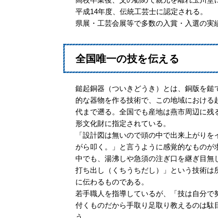
平成14年度、伝統工芸士に認定される。
県展・工芸会展等で多数の入賞・入選の実
全国唯一の技を伝える
鎚起銅器（ついきどうき）とは、銅版を鎚
的な器物を作る技術で、この地域における
代まで遡る。全国でも産地は燕市周辺に残
形文化財に指定されている。
「設計図は無いので頭の中で出来上がりを
がら叩く。」と言うように感覚的なものが
中でも、湯沸しや急須の注ぎ口を継ぎ目無
打ち出し（くちうちだし）」という技術は
に伝わるものである。
若手職人を指導しているが、「技は自分で
付くものだから手取り足取り教えるのは駄
う。