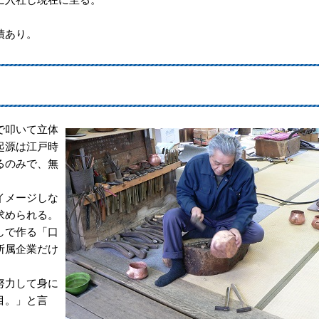
績あり。
で叩いて立体
起源は江戸時
るのみで、無
イメージしな
求められる。
しで作る「口
所属企業だけ
努力して身に
目。」と言