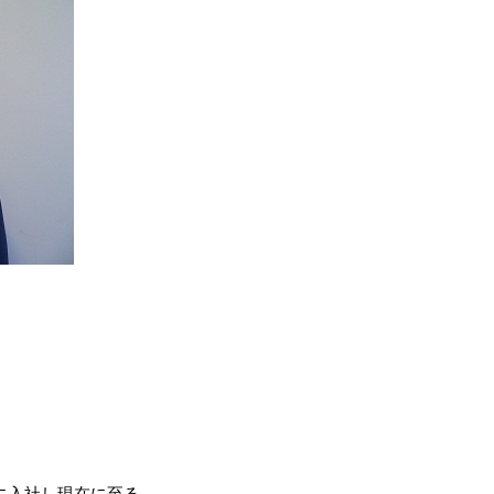
）
に入社し現在に至る。