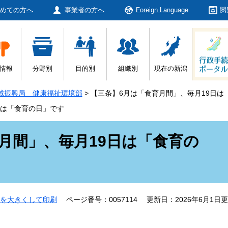
めての方へ
事業者の方へ
Foreign Language
閲
情報
分野別
目的別
組織別
現在の新潟
域振興局 健康福祉環境部
>
【三条】6月は「食育月間」、毎月19日は
日は「食育の日」です
月間」、毎月19日は「食育の
を大きくして印刷
ページ番号：0057114
更新日：2026年6月1日