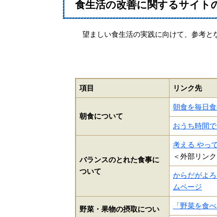
食生活の改善に関するサイト
望ましい食生活の実践に向けて、参考と
項目
リンク先
朝食を毎日食
朝食について
おうち時間でL
考える やっ
＜外部リンク
バランスのとれた食事に
ついて
からだがよろ
ムページ
「野菜を食べ
野菜・果物の摂取につい