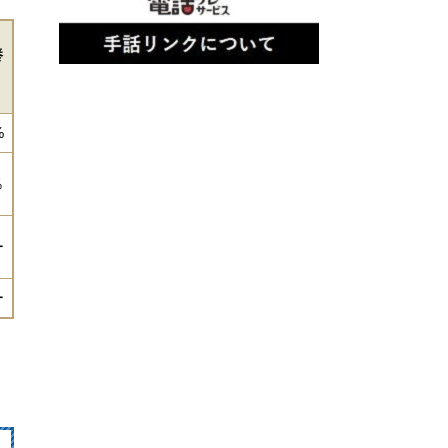
養
%
％
ー
ー