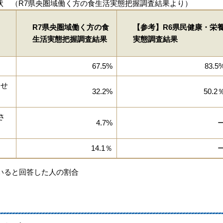
状 （R7県央圏域働く方の食生活実態把握調査結果より）
R7県央圏域働く方の食
【参考】R6県民健康・栄
生活実態把握調査結果
実態調査結果
67.5%
83.5
わせ
32.2%
50.2
さ
4.7%
14.1％
いると回答した人の割合