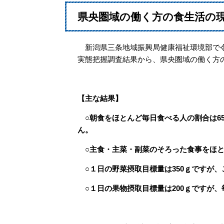
県央圏域の働く方の食生活の
新潟県三条地域振興局健康福祉環境部で令
実態把握調査結果から、県央圏域の働く方
【主な結果】
○朝食をほとんど毎日食べる人の割合は65
ん。
○主食・主菜・副菜のそろった食事をほとん
○１日の野菜摂取目標量は350ｇですが、
○１日の果物摂取目標量は200ｇですが、毎