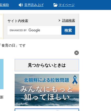
覧補助
音声読み上げ
マイページ
詳細検索
サイト内検索
Google
カ
ス
タ
「食育の日」です
ム
検
索
見つからないときは
更新