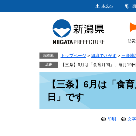
ペ
メ
本文へ
初
ー
ニ
ジ
ュ
の
ー
先
を
頭
飛
防災
で
ば
す。
し
トップページ
>
組織でさがす
>
三条地
現在地
て
【三条】6月は「食育月間」、毎月19
本
本
文
【三条】6月は「食育
文
へ
日」です
印刷
文字