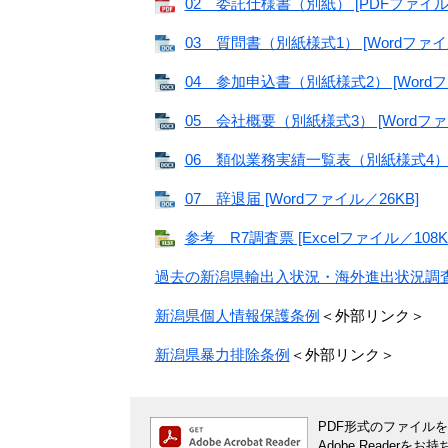
02 委託仕様書（別紙） [PDFファイル／
03 質問書（別紙様式1） [Wordファイル
04 参加申込書（別紙様式2） [Wordフ
05 会社概要（別紙様式3） [Wordファ
06 類似業務実績一覧表（別紙様式4） [
07 辞退届 [Wordファイル／26KB]
参考 R7調査票 [Excelファイル／108K
過去の新潟県輸出入状況・海外進出状況調
新潟県個人情報保護条例
＜外部リンク＞
新潟県暴力排除条例
＜外部リンク＞
PDF形式のファイルをご
Adobe Reade