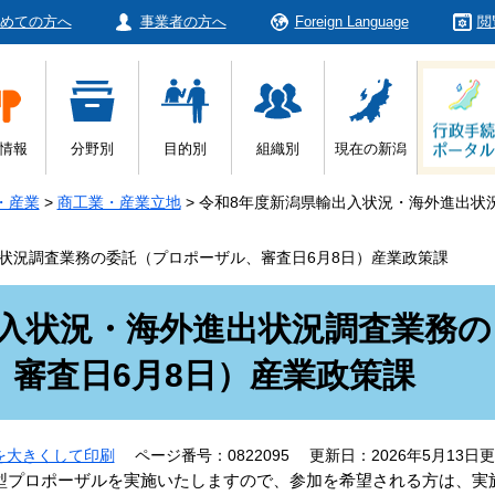
めての方へ
事業者の方へ
Foreign Language
閲
情報
分野別
目的別
組織別
現在の新潟
・産業
>
商工業・産業立地
>
令和8年度新潟県輸出入状況・海外進出状
状況調査業務の委託（プロポーザル、審査日6月8日）産業政策課
出入状況・海外進出状況調査業務の
審査日6月8日）産業政策課
を大きくして印刷
ページ番号：0822095
更新日：2026年5月13日
プロポーザルを実施いたしますので、参加を希望される方は、実