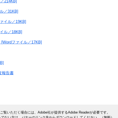
214KB]
／31KB]
ァイル／19KB]
イル／18KB]
Wordファイル／17KB]
B]
査報告書
覧いただく場合には、Adobe社が提供するAdobe Readerが必要です。
rをお持ちでない方は、バナーのリンク先からダウンロードしてください。（無料）