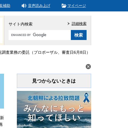
覧補助
音声読み上げ
マイページ
詳細検索
サイト内検索
Google
カ
ス
タ
況調査業務の委託（プロポーザル、審査日6月8日）
ム
検
索
見つからないときは
更新
施