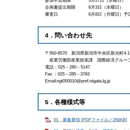
参加申込期限 5月27日（水
企画書提出期限 6月3日（水曜日）
審査日 6月8日（月曜日）予
4．問い合わせ先
〒950-8570 新潟県新潟市中央区新光町4-1
産業労働部産業政策課 国際経済グルー
電話：025－280－5147
Fax ：025－285－3783
Email:ngt050010@pref.niigata.lg.jp
5．各種様式等
01 募集要領 [PDFファイル／256KB]