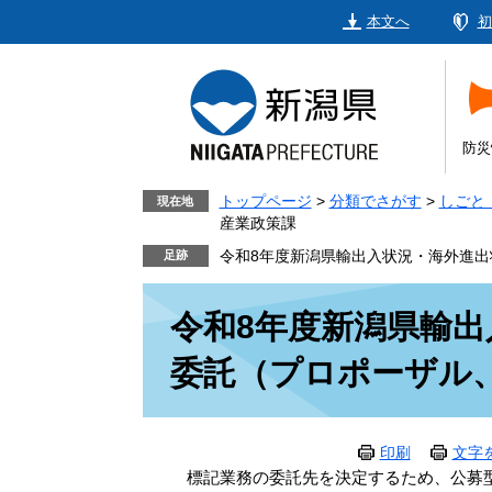
ペ
メ
本文へ
初
ー
ニ
ジ
ュ
の
ー
先
を
頭
飛
防災
で
ば
す。
し
トップページ
>
分類でさがす
>
しごと
現在地
産業政策課
て
本
令和8年度新潟県輸出入状況・海外進出
文
本
へ
令和8年度新潟県輸
文
委託（プロポーザル、
印刷
文字
標記業務の委託先を決定するため、公募型