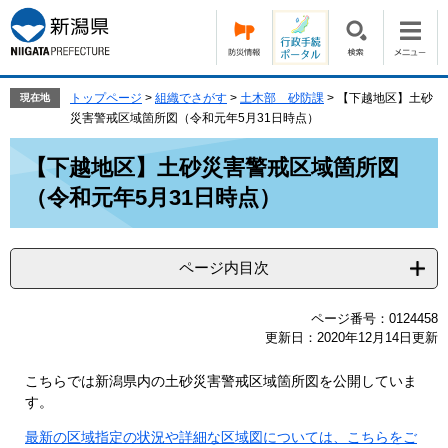
ペ
メ
ー
ニ
ジ
ュ
の
ー
先
を
トップページ
>
組織でさがす
>
土木部 砂防課
>
【下越地区】土砂
現在地
頭
飛
災害警戒区域箇所図（令和元年5月31日時点）
で
ば
本
す。
し
【下越地区】土砂災害警戒区域箇所図
文
て
（令和元年5月31日時点）
本
文
へ
ページ内目次
ページ番号：0124458
更新日：2020年12月14日更新
こちらでは新潟県内の土砂災害警戒区域箇所図を公開していま
す。
最新の区域指定の状況や詳細な区域図については、こちらをご