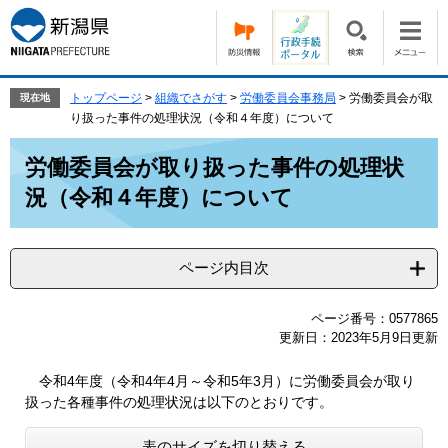
ペ
メ
ー
ニ
ジ
ュ
の
ー
先
を
トップページ
>
組織でさがす
>
労働委員会事務局
>
労働委員会が取
現在地
頭
飛
り扱った事件の処理状況（令和４年度）について
で
ば
本
す。
し
労働委員会が取り扱った事件の処理状
文
て
況（令和４年度）について
本
文
へ
ページ内目次
ページ番号：0577865
更新日：2023年5月9日更新
令和4年度（令和4年4月～令和5年3月）に労働委員会が取り
扱った各種事件の処理状況は以下のとおりです。
表のサイズを切り替える