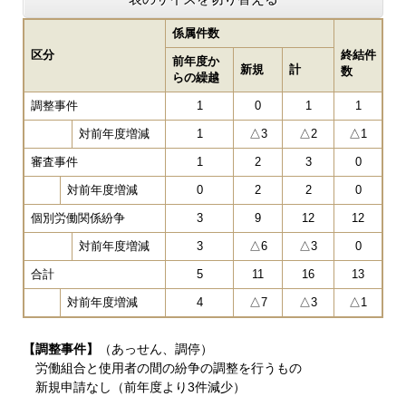
係属件数
区分
終結件
前年度か
新規
計
数
らの繰越
調整事件
1
0
1
1
対前年度増減
1
△3
△2
△1
審査事件
1
2
3
0
対前年度増減
0
2
2
0
個別労働関係紛争
3
9
12
12
対前年度増減
3
△6
△3
0
合計
5
11
16
13
対前年度増減
4
△7
△3
△1
【調整事件】
（あっせん、調停）
労働組合と使用者の間の紛争の調整を行うもの
新規申請なし（前年度より3件減少）