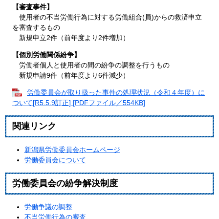
【審査事件】
使用者の不当労働行為に対する労働組合(員)からの救済申立
を審査するもの
新規申立2件（前年度より2件増加）
【個別労働関係紛争】
労働者個人と使用者の間の紛争の調整を行うもの
新規申請9件（前年度より6件減少）
労働委員会が取り扱った事件の処理状況（令和４年度）に
ついて[R5.5.9訂正] [PDFファイル／554KB]
関連リンク
新潟県労働委員会ホームページ
労働委員会について
労働委員会の紛争解決制度
労働争議の調整
不当労働行為の審査