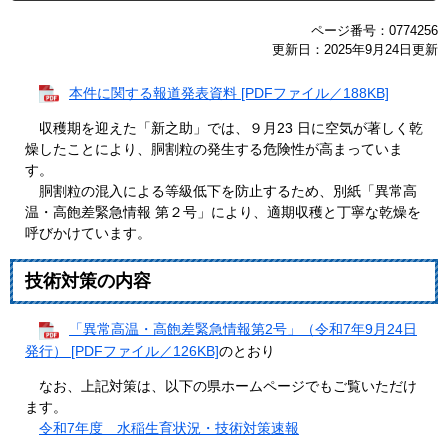
ページ番号：0774256
更新日：2025年9月24日更新
本件に関する報道発表資料 [PDFファイル／188KB]
収穫期を迎えた「新之助」では、９月23 日に空気が著しく乾
燥したことにより、胴割粒の発生する危険性が高まっていま
す。
胴割粒の混入による等級低下を防止するため、別紙「異常高
温・高飽差緊急情報 第２号」により、適期収穫と丁寧な乾燥を
呼びかけています。
技術対策の内容
「異常高温・高飽差緊急情報第2号」（令和7年9月24日
発行） [PDFファイル／126KB]
のとおり
なお、上記対策は、以下の県ホームページでもご覧いただけ
ます。
令和7年度 水稲生育状況・技術対策速報