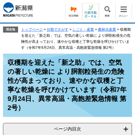
ペ
メ
ー
ニ
ジ
ュ
の
ー
先
を
トップページ
>
分類でさがす
>
しごと・産業
>
農林水産業
>
収穫期
現在地
頭
飛
を迎えた「新之助」では、空気の著しい乾燥に より胴割粒発生の危
で
ば
険性が高まっており、速やかな収穫と丁寧な乾燥を呼びかけていま
す。
し
す（令和7年9月24日、異常高温・高飽差緊急情報 第2号）
て
本
本
収穫期を迎えた「新之助」では、空気
文
文
の著しい乾燥に より胴割粒発生の危険
へ
性が高まっており、速やかな収穫と丁
寧な乾燥を呼びかけています（令和7年
9月24日、異常高温・高飽差緊急情報 第
2号）
ページ内目次